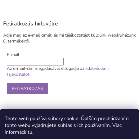
L
á
b
l
Feliratkozás hírlevélre
é
Adja meg az e-mail címét, és mi tájékoztatást küldünk webáruházunk
c
új termékeiről.
E-mail
Az e-mail-cím megadásával elfogadja az
adatvédelmi
tájékoztatót
FELIRATKOZÁS
Általános szerződési feltételek
Szállítás és fizetés
Tento web používa súbory cookie. Ďalším prechádzaním
Reklamációs feltételek
Kapcsolat
Adatvédelmi tájékoztató
tohto webu vyjadrujete súhlas s ich používaním. Viac
informácií
tu
.