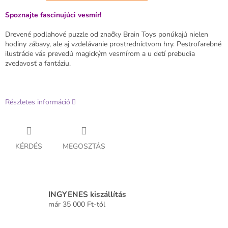
Spoznajte fascinujúci vesmír!
Drevené podlahové puzzle od značky Brain Toys ponúkajú nielen
hodiny zábavy, ale aj vzdelávanie prostredníctvom hry. Pestrofarebné
ilustrácie vás prevedú magickým vesmírom a u detí prebudia
zvedavosť a fantáziu.
Részletes információ
KÉRDÉS
MEGOSZTÁS
INGYENES kiszállítás
már 35 000 Ft-tól