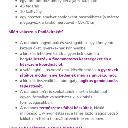
egy tárolódoboz, amelyben a játék található
45 fadarab
10 faállvány
egy poszter, amelyet sablonként használhatsz (a mérete
megegyezik a kirakó méretével - 50x70 cm)
Miért válaszd a Padlókirakót?
A darabok nagyobbak és vastagabbak, így könnyebb
kezelni őket. gyerekeknek könnyebbé
,
a kirakók lehetővé teszik a gyerekek számára,
hogy
fejlesszék a finommotoros készségeket és a
kéz-szem koordinációt
,
a valósághű illusztrációknak köszönhetően,
a gyerekek
játékos módon ismerkedjenek meg az univerzumról
,
a kirakók összeállítása támogatja
logikus gondolkodás
fejlesztését
,
A darabok azért is szokatlanok, mert a kirakósból
egyedi formákat választhatsz ki a kirakós
formavágásukban,
A darabok
természetes fából készültek
, kiváló
minőségű UV-nyomtatással a fán
és biztonságos végső
lakkal kezeltek a fa további védelme érdekében.