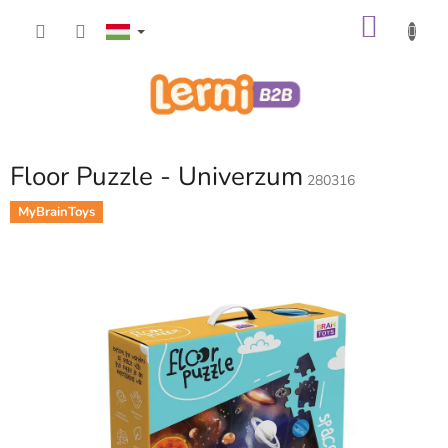
Ugrás
KOSÁ
a
fő
tartalomhoz
Floor Puzzle - Univerzum
280316
MyBrainToys