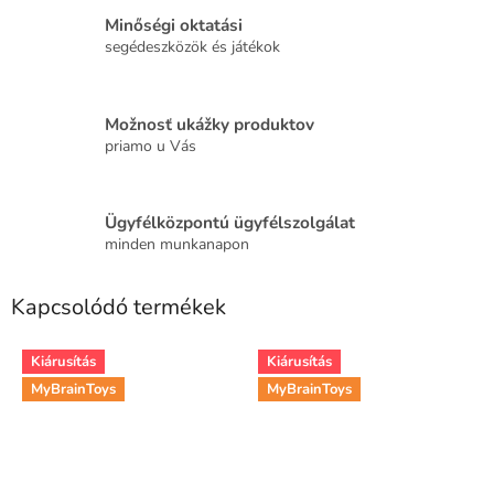
Minőségi oktatási
segédeszközök és játékok
Možnosť ukážky produktov
priamo u Vás
Ügyfélközpontú ügyfélszolgálat
minden munkanapon
Kapcsolódó termékek
Kiárusítás
Kiárusítás
MyBrainToys
MyBrainToys