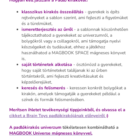
Hogyan kell játszani a Padló kirakóval?
klasszikus kirakós összeállítás
-
gyerekek is építs
rejtvényeket a sablon szerint, ami fejleszti a figyelmüket
és a türelmüket,
ismeretterjesztés az űrről
- a sablonnak köszönhetően
tájékoztathatod a gyerekeket az univerzumról, a
bolygókról vagy a csillagokról, ami támogatja nyelvi
készségeiket és tudásukat, ehhez a játékhoz
használhatod a MAGBOOK SPACE mágneses könyvet
is,
saját történetek alkotása
-
ösztönözd a gyerekeket,
hogy saját történeteket találjanak ki az űrben
történtekről, ami fejleszti kreativitásukat és
képzelőerejüket,
keresés és felismerés
- keressen konkrét bolygókat a
kirakón, amelyek támogatják a gyerekeket például a
színek és formák felismerésében.
Merítsen ihletet tevékenységi tippjeinkből, és olvassa el a
cikket a Brain Toys padlókirakójának előnyeiről
:)
A padlókirakós univerzum
tökéletesen kombinálható a
MAGBOOK Universe mágneses könyvvel.