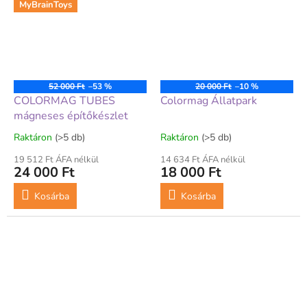
MyBrainToys
52 000 Ft
–53 %
20 000 Ft
–10 %
COLORMAG TUBES
Colormag Állatpark
mágneses építőkészlet
Raktáron
(>5 db)
Raktáron
(>5 db)
19 512 Ft ÁFA nélkül
14 634 Ft ÁFA nélkül
24 000 Ft
18 000 Ft
Kosárba
Kosárba