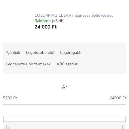
COLORMAG CLEAR mágneses építőkészlet
Raktáron
(>5 db)
24 000 Ft
T
e
Ajánljuk
Legolcsóbb elöl
Legdrágább
r
m
Legnépszerűbb termékek
ABC szerint
é
k
e
Ár
k
r
5200
Ft
64000
Ft
e
n
d
e
z