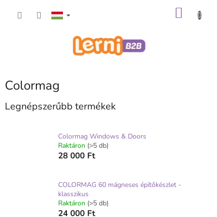
Ugrás
KOSÁ
a
fő
tartalomhoz
Colormag
Legnépszerűbb termékek
Colormag Windows & Doors
Raktáron
(>5 db)
28 000 Ft
COLORMAG 60 mágneses építőkészlet -
klasszikus
Raktáron
(>5 db)
24 000 Ft