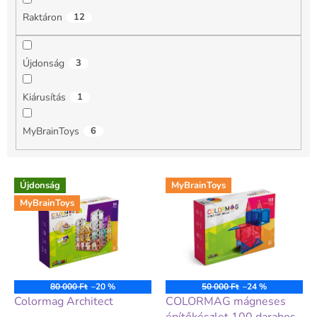
é
Raktáron
12
s
e
Újdonság
3
Kiárusítás
1
MyBrainToys
6
T
Újdonság
MyBrainToys
e
MyBrainToys
r
m
é
k
e
k
80 000 Ft
–20 %
50 000 Ft
–24 %
l
Colormag Architect
COLORMAG mágneses