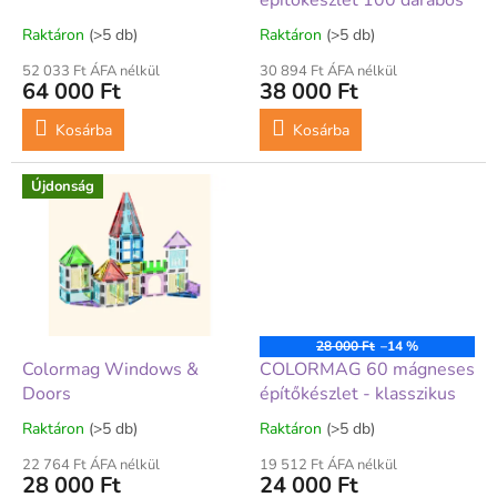
i
építőkészlet 100 darabos
s
Raktáron
(>5 db)
Raktáron
(>5 db)
t
á
52 033 Ft ÁFA nélkül
30 894 Ft ÁFA nélkül
64 000 Ft
38 000 Ft
j
a
Kosárba
Kosárba
Újdonság
28 000 Ft
–14 %
Colormag Windows &
COLORMAG 60 mágneses
Doors
építőkészlet - klasszikus
Raktáron
(>5 db)
Raktáron
(>5 db)
22 764 Ft ÁFA nélkül
19 512 Ft ÁFA nélkül
28 000 Ft
24 000 Ft