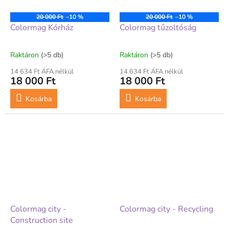
20 000 Ft
–10 %
20 000 Ft
–10 %
Colormag Kórház
Colormag tűzoltóság
Raktáron
(>5 db)
Raktáron
(>5 db)
14 634 Ft ÁFA nélkül
14 634 Ft ÁFA nélkül
18 000 Ft
18 000 Ft
Kosárba
Kosárba
Colormag city -
Colormag city - Recycling
Construction site