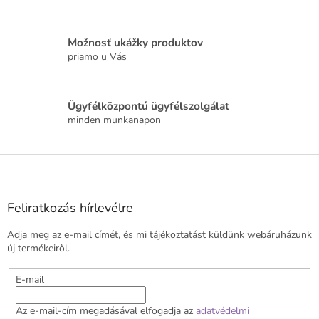
s
e
l
Možnosť ukážky produktov
e
priamo u Vás
m
e
i
Ügyfélközpontú ügyfélszolgálat
minden munkanapon
L
á
b
l
Feliratkozás hírlevélre
é
Adja meg az e-mail címét, és mi tájékoztatást küldünk webáruházunk
c
új termékeiről.
E-mail
Az e-mail-cím megadásával elfogadja az
adatvédelmi