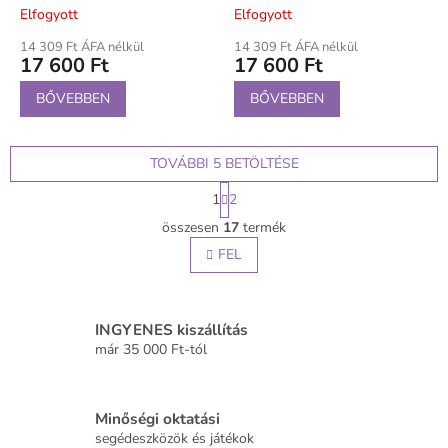
Elfogyott
Elfogyott
14 309 Ft ÁFA nélkül
14 309 Ft ÁFA nélkül
17 600 Ft
17 600 Ft
BŐVEBBEN
BŐVEBBEN
TOVÁBBI 5 BETÖLTÉSE
L
1
2
a
L
p
összesen
17
termék
i
o
s
FEL
z
t
á
s
a
i
r
INGYENES kiszállítás
á
már 35 000 Ft-tól
n
y
í
Minőségi oktatási
t
segédeszközök és játékok
á