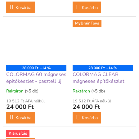
Kosárba
Kosárba
MyBrainToys
28 000 Ft
–14 %
28 000 Ft
–14 %
COLORMAG 60 mágneses
COLORMAG CLEAR
építőkészlet - pasztell új
mágneses építőkészlet
Raktáron
(>5 db)
Raktáron
(>5 db)
19 512 Ft ÁFA nélkül
19 512 Ft ÁFA nélkül
24 000 Ft
24 000 Ft
Kosárba
Kosárba
Kiárusítás