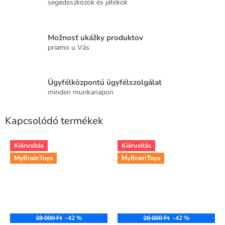
segédeszközök és játékok
Možnosť ukážky produktov
priamo u Vás
Ügyfélközpontú ügyfélszolgálat
minden munkanapon
Kapcsolódó termékek
Kiárusítás
Kiárusítás
MyBrainToys
MyBrainToys
28 000 Ft
–42 %
28 000 Ft
–42 %