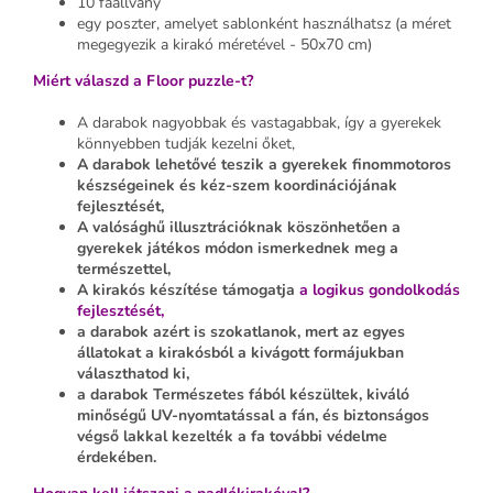
10 faállvány
egy poszter, amelyet sablonként használhatsz (a méret
megegyezik a kirakó méretével - 50x70 cm)
Miért válaszd a Floor puzzle-t?
A darabok nagyobbak és vastagabbak, így a gyerekek
könnyebben tudják kezelni őket,
A darabok lehetővé teszik a gyerekek finommotoros
készségeinek és kéz-szem koordinációjának
fejlesztését,
A valósághű illusztrációknak köszönhetően a
gyerekek játékos módon ismerkednek meg a
természettel,
A kirakós készítése támogatja
a logikus gondolkodás
fejlesztését
,
a darabok azért is szokatlanok, mert az egyes
állatokat a kirakósból a kivágott formájukban
választhatod ki,
a darabok Természetes fából készültek, kiváló
minőségű UV-nyomtatással a fán, és biztonságos
végső lakkal kezelték a fa további védelme
érdekében.