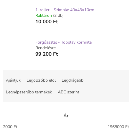
1. roller - Szimpla: 40×43×10cm
Raktáron
(3 db)
10 000 Ft
Forgóasztal - Topplay körhinta
Rendelésre
99 200 Ft
T
e
Ajánljuk
Legolcsóbb elöl
Legdrágább
r
m
Legnépszerűbb termékek
ABC szerint
é
k
e
Ár
k
r
2000
Ft
1968000
Ft
e