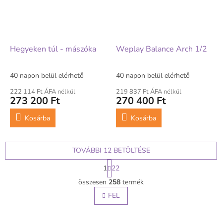
Hegyeken túl - mászóka
Weplay Balance Arch 1/2
40 napon belül elérhető
40 napon belül elérhető
222 114 Ft ÁFA nélkül
219 837 Ft ÁFA nélkül
273 200 Ft
270 400 Ft
Kosárba
Kosárba
TOVÁBBI 12 BETÖLTÉSE
L
1
22
a
L
p
összesen
258
termék
i
o
s
FEL
z
t
á
s
a