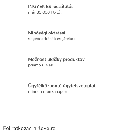
i
r
INGYENES kiszállítás
á
már 35 000 Ft-tól
n
y
í
Minőségi oktatási
t
segédeszközök és játékok
á
s
e
l
Možnosť ukážky produktov
e
priamo u Vás
m
e
i
Ügyfélközpontú ügyfélszolgálat
minden munkanapon
L
á
b
l
Feliratkozás hírlevélre