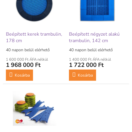
m
é
k
e
k
l
Beépített kerek trambulin,
Beépített négyzet alakú
i
178 cm
trambulin, 142 cm
s
40 napon belül elérhető
40 napon belül elérhető
t
á
1 600 000 Ft ÁFA nélkül
1 400 000 Ft ÁFA nélkül
1 968 000 Ft
1 722 000 Ft
j
a
Kosárba
Kosárba