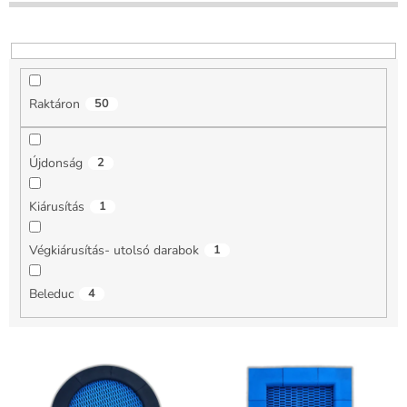
n
d
e
z
é
Raktáron
50
s
e
Újdonság
2
Kiárusítás
1
Végkiárusítás- utolsó darabok
1
Beleduc
4
T
e
r