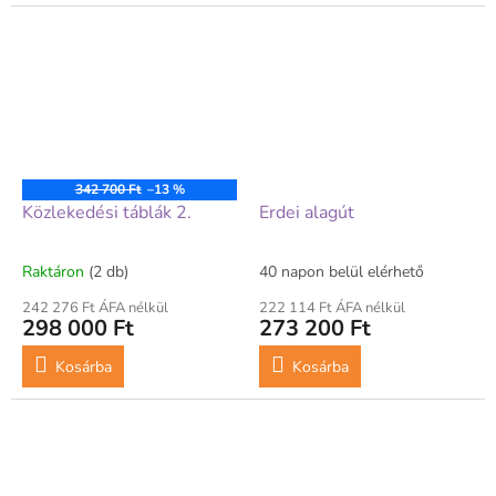
342 700 Ft
–13 %
Közlekedési táblák 2.
Erdei alagút
Raktáron
(2 db)
40 napon belül elérhető
242 276 Ft ÁFA nélkül
222 114 Ft ÁFA nélkül
298 000 Ft
273 200 Ft
Kosárba
Kosárba