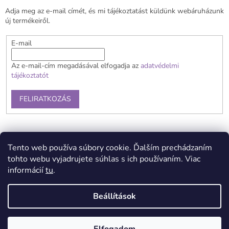
é
Adja meg az e-mail címét, és mi tájékoztatást küldünk webáruházunk
c
új termékeiről.
E-mail
Az e-mail-cím megadásával elfogadja az
adatvédelmi
tájékoztatót
FELIRATKOZÁS
Általános szerződési feltételek
Szállítás és fizetés
Tento web používa súbory cookie. Ďalším prechádzaním
Reklamációs feltételek
Kapcsolat
Adatvédelmi tájékoztató
tohto webu vyjadrujete súhlas s ich používaním. Viac
informácií
tu
.
Beállítások
Shoptet készítette