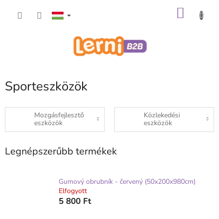
Ugrás
KOSÁ
a
fő
tartalomhoz
Sporteszközök
Mozgásfejlesztő
Közlekedési
eszközök
eszközök
Legnépszerűbb termékek
Gumový obrubník - červený (50x200x980cm)
Elfogyott
5 800 Ft