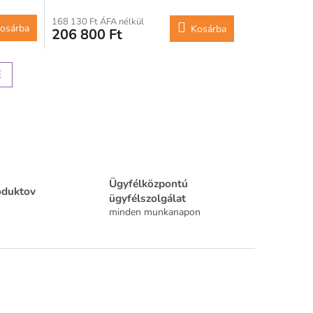
168 130 Ft ÁFA nélkül
osárba
Kosárba
206 800 Ft
E
Ügyfélközpontú
oduktov
ügyfélszolgálat
minden munkanapon