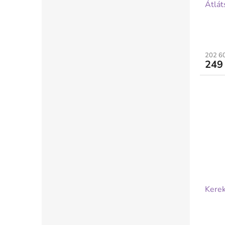
Átlát
202 60
249
Kerek