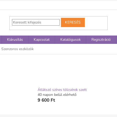
KERESÉS
Kiárusítás
Kapcsolat
Katalógusok
Regisztráció
Szenzoros eszközök
Átlátszó színes tölcsérek szett
40 napon belül elérhető
9 600 Ft