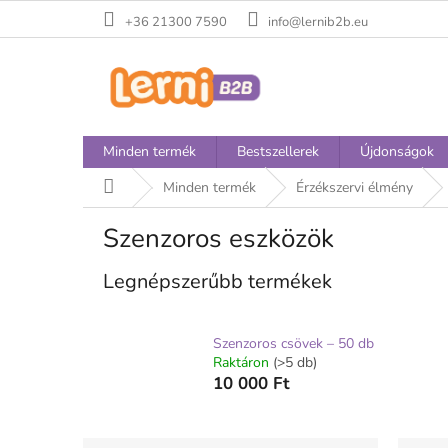
Ugrás
+36 21300 7590
info@lernib2b.eu
a
fő
tartalomhoz
Minden termék
Bestszellerek
Újdonságok
Kezdőlap
Minden termék
Érzékszervi élmény
Szenzoros eszközök
Legnépszerűbb termékek
Szenzoros csövek – 50 db
Raktáron
(>5 db)
10 000 Ft
O
T