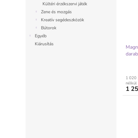
m
Kültéri érzékszervi játék
é
Zene és mozgás
k
e
Kreatív segédeszközök
k
Bútorok
l
Egyéb
i
Kiárusítás
Magni
s
dara
t
á
j
a
1 020 
nélkül
1 25