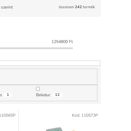
összesen
242
termék
szerint
1254800
Ft
ás
1
Beleduc
12
110565P
Kód:
110573P