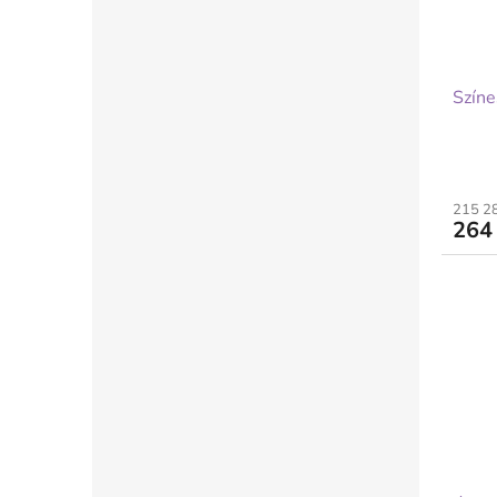
Színe
215 28
264