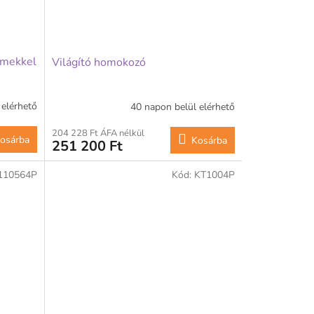
emekkel
Világító homokozó
 elérhető
40 napon belül elérhető
204 228 Ft ÁFA nélkül
osárba
Kosárba
251 200 Ft
110564P
Kód:
KT1004P