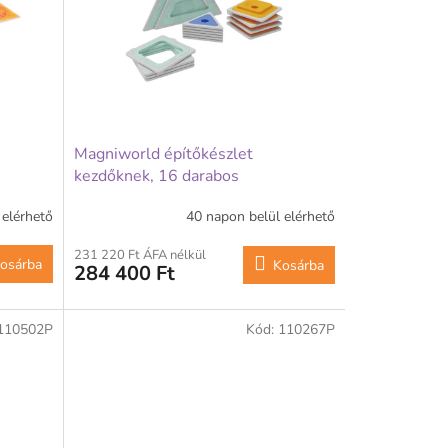
Magniworld építőkészlet
kezdőknek, 16 darabos
 elérhető
40 napon belül elérhető
231 220 Ft ÁFA nélkül
osárba
Kosárba
284 400 Ft
110502P
Kód:
110267P