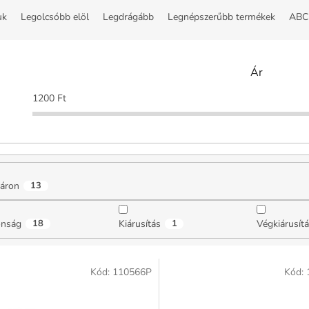
uk
Legolcsóbb elöl
Legdrágább
Legnépszerűbb termékek
ABC 
Ár
1200
Ft
áron
13
onság
18
Kiárusítás
1
Végkiárusít
Kód:
110566P
Kód: