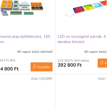
world alap építőkészlet, 165
LED-es lenyűgöző párnák, 4
bos
darabos készlet
40 napon belül elérhető
40 napon belül
163 Ft ÁFA
319 350 Ft ÁFA nélkül
K
392 800 Ft
Kosárba
4 800 Ft
Kód:
110195P
Kód: