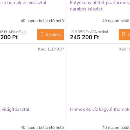
szó homok és vízasztal
Folyékony alátét platformok,
darabos készlet
40 napon belül elérhető
40 napon belül
2 Ft ÁFA nélkül
199 350 Ft ÁFA nélkül
Kosárba
K
 200 Ft
245 200 Ft
Kód:
110493P
Kód:
 világítóasztal
Homok és víz kagyló (homok
40 napon belül elérhető
40 napon belül