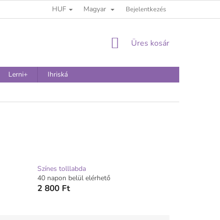
HUF
Magyar
Bejelentkezés
KOSÁR
Üres kosár
Lerni+
Ihriská
Színes tolllabda
40 napon belül elérhető
2 800 Ft