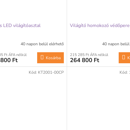
s LED világítóasztal
Világító homokozó védőper
40 napon belül elérhető
40 napon belül
5 Ft ÁFA nélkül
215 285 Ft ÁFA nélkül
Kosárba
K
 800 Ft
264 800 Ft
Kód:
KT2001-00CP
Kód: