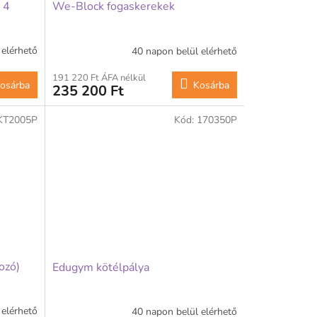
 4
We-Block fogaskerekek
 elérhető
40 napon belül elérhető
191 220 Ft ÁFA nélkül
osárba
Kosárba
235 200 Ft
KT2005P
Kód:
170350P
ozó)
Edugym kötélpálya
 elérhető
40 napon belül elérhető