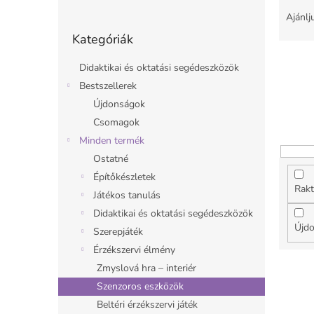
l
e
Ajánlj
Kategóriák
d
r
Kategóriák
átugrása
a
m
l
é
Didaktikai és oktatási segédeszközök
s
k
Bestszellerek
ó
e
Újdonságok
p
k
a
r
Csomagok
n
e
Minden termék
e
n
Ostatné
l
d
Építőkészletek
e
Rakt
Játékos tanulás
z
é
Didaktikai és oktatási segédeszközök
Újd
s
Szerepjáték
e
Érzékszervi élmény
T
Zmyslová hra – interiér
e
Szenzoros eszközök
r
Beltéri érzékszervi játék