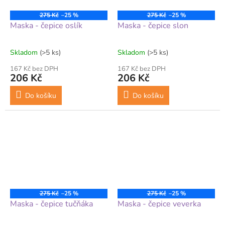
275 Kč
–25 %
275 Kč
–25 %
Maska - čepice oslík
Maska - čepice slon
Skladom
(>5 ks)
Skladom
(>5 ks)
167 Kč bez DPH
167 Kč bez DPH
206 Kč
206 Kč
Do košíku
Do košíku
275 Kč
–25 %
275 Kč
–25 %
Maska - čepice tučňáka
Maska - čepice veverka