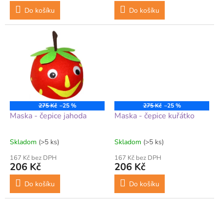
Do košíku
Do košíku
275 Kč
–25 %
275 Kč
–25 %
Maska - čepice jahoda
Maska - čepice kuřátko
Skladom
(>5 ks)
Skladom
(>5 ks)
167 Kč bez DPH
167 Kč bez DPH
206 Kč
206 Kč
Do košíku
Do košíku