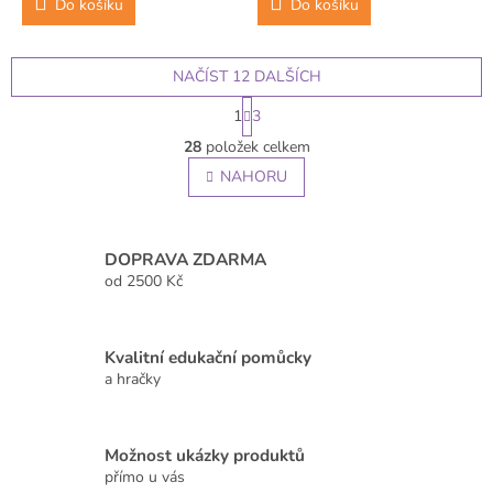
Do košíku
Do košíku
NAČÍST 12 DALŠÍCH
S
1
3
t
O
r
28
položek celkem
v
á
l
NAHORU
n
á
k
o
d
v
a
á
c
DOPRAVA ZDARMA
n
í
od 2500 Kč
í
p
r
v
Kvalitní edukační pomůcky
k
a hračky
y
v
ý
p
Možnost ukázky produktů
i
přímo u vás
s