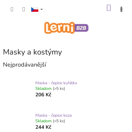
Přejít
NÁKU
na
obsah
KOŠÍK
Masky a kostýmy
Nejprodávanější
Maska - čepice kuřátko
Skladom
(>5 ks)
206 Kč
Maska - čepice koza
Skladom
(>5 ks)
244 Kč