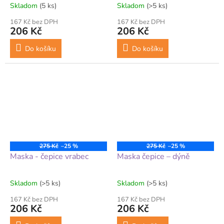
Skladom
(5 ks)
Skladom
(>5 ks)
167 Kč bez DPH
167 Kč bez DPH
206 Kč
206 Kč
Do košíku
Do košíku
275 Kč
–25 %
275 Kč
–25 %
Maska - čepice vrabec
Maska čepice – dýně
Skladom
(>5 ks)
Skladom
(>5 ks)
167 Kč bez DPH
167 Kč bez DPH
206 Kč
206 Kč