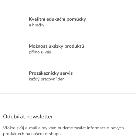
í
p
r
v
Kvalitní edukační pomůcky
k
a hračky
y
v
ý
p
Možnost ukázky produktů
i
přímo u vás
s
u
Prozákaznický servis
každý pracovní den
Z
á
p
a
Odebírat newsletter
t
Vložte svůj e-mail a my vám budeme zasílat informace o nových
í
produktech na našem e-shopu.