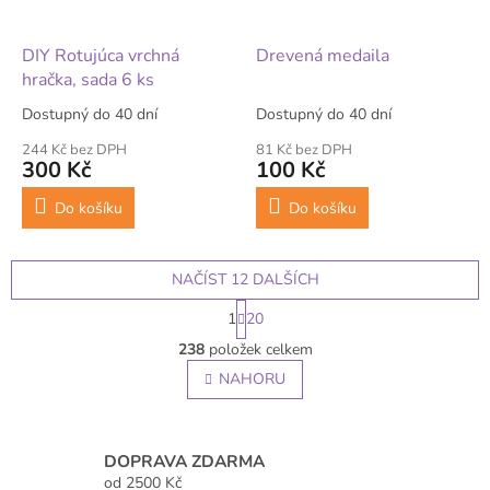
DIY Rotujúca vrchná
Drevená medaila
hračka, sada 6 ks
Dostupný do 40 dní
Dostupný do 40 dní
244 Kč bez DPH
81 Kč bez DPH
300 Kč
100 Kč
Do košíku
Do košíku
NAČÍST 12 DALŠÍCH
S
1
20
t
O
r
238
položek celkem
v
á
l
NAHORU
n
á
k
o
d
v
a
á
c
DOPRAVA ZDARMA
n
í
od 2500 Kč