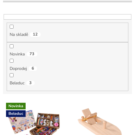
u
k
t
ů
Na skladě
12
Novinka
73
Doprodej
6
Beleduc
3
V
Novinka
ý
Beleduc
p
i
s