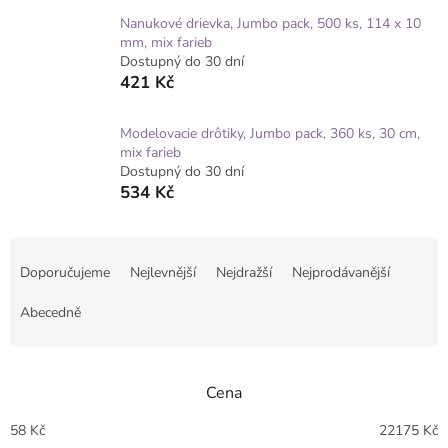
Nanukové drievka, Jumbo pack, 500 ks, 114 x 10
mm, mix farieb
Dostupný do 30 dní
421 Kč
Modelovacie drôtiky, Jumbo pack, 360 ks, 30 cm,
mix farieb
Dostupný do 30 dní
534 Kč
Ř
a
Doporučujeme
Nejlevnější
Nejdražší
Nejprodávanější
z
e
Abecedně
n
í
p
Cena
r
o
58
Kč
22175
Kč
d