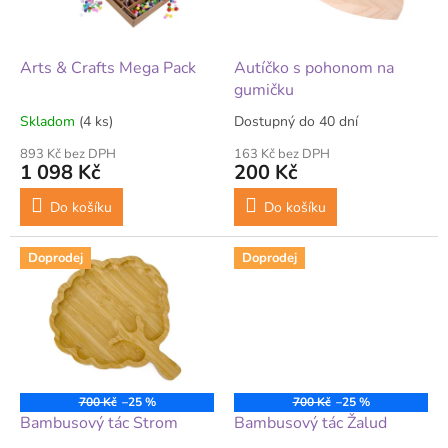
p
r
o
d
Arts & Crafts Mega Pack
Autíčko s pohonom na
u
gumičku
k
Skladom
(4 ks)
Dostupný do 40 dní
t
ů
893 Kč bez DPH
163 Kč bez DPH
1 098 Kč
200 Kč
Do košíku
Do košíku
Doprodej
Doprodej
700 Kč
–25 %
700 Kč
–25 %
Bambusový tác Strom
Bambusový tác Žalud