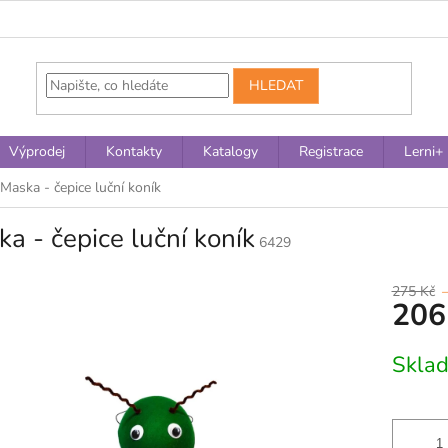
HLEDAT
Výprodej
Kontakty
Katalogy
Registrace
Lerni+
Maska - čepice luční koník
a - čepice luční koník
6429
275 Kč
206
Měrná
Skla
cena: