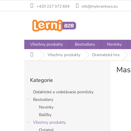
Přejít
+420 227 072 604
info@mybraintoys.eu
na
obsah
Všechny produkty
Bestsellery
Novinky
Domů
Všechny produkty
Dramatická hra
P
Mask
o
Přeskočit
s
Kategorie
kategorie
t
r
Didaktické a vzdelávacie pomôcky
a
Bestsellery
n
Novinky
n
í
Balíčky
p
Všechny produkty
a
Ostatné