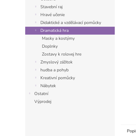
n
Stavební raj
e
Hravé učenie
l
Didaktické a vzdělávací pomůcky
Dramatická hra
Masky a kostýmy
Doplnky
Zostavy k rolovej hre
Zmyslový zážitok
hudba a pohyb
Kreativní pomůcky
Nábytek
Ostatní
Výprodej
Popi