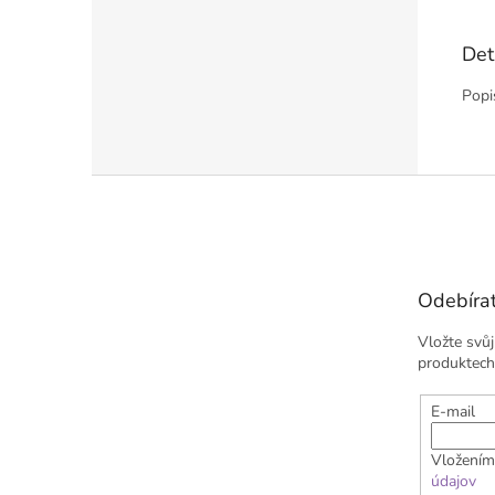
Det
Popi
Z
á
p
a
t
Odebírat
í
Vložte svů
produktech
E-mail
Vložením
údajov