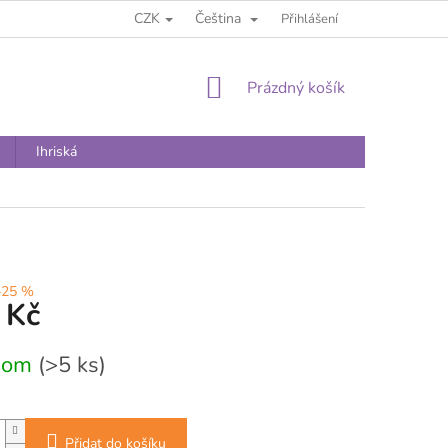
CZK
Čeština
Přihlášení
NÁKUPNÍ
Prázdný košík
KOŠÍK
Ihriská
–25 %
 Kč
dom
(>5 ks)
Přidat do košíku