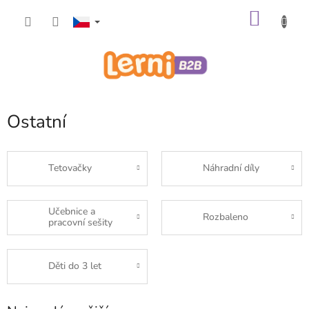
Přejít
NÁKU
na
obsah
KOŠÍK
Ostatní
Tetovačky
Náhradní díly
Učebnice a
Rozbaleno
pracovní sešity
Děti do 3 let