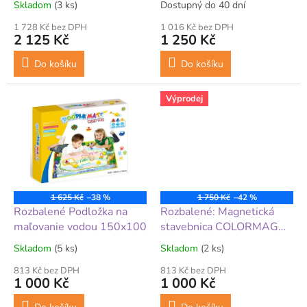
Skladom
(3 ks)
Dostupný do 40 dní
t
ů
1 728 Kč bez DPH
1 016 Kč bez DPH
2 125 Kč
1 250 Kč
Do košíku
Do košíku
Výprodej
1 625 Kč
–38 %
1 750 Kč
–42 %
Rozbalené Podložka na
Rozbalené: Magnetická
maľovanie vodou 150x100
stavebnica COLORMAG
CLEAR
Skladom
(5 ks)
Skladom
(2 ks)
813 Kč bez DPH
813 Kč bez DPH
1 000 Kč
1 000 Kč