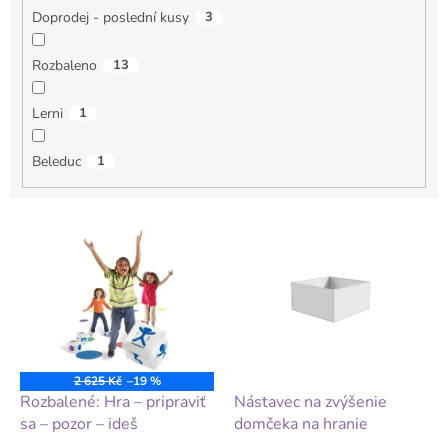
Doprodej - poslední kusy
3
Rozbaleno
13
Lerni
1
Beleduc
1
V
ý
p
i
s
p
r
o
2 625 Kč
–19 %
d
Rozbalené: Hra – pripraviť
Nástavec na zvýšenie
u
sa – pozor – ideš
domčeka na hranie
k