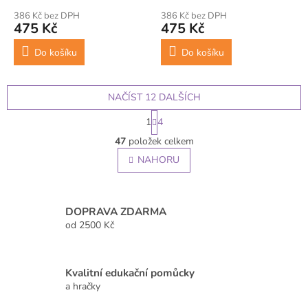
386 Kč bez DPH
386 Kč bez DPH
475 Kč
475 Kč
Do košíku
Do košíku
NAČÍST 12 DALŠÍCH
S
1
4
t
O
r
47
položek celkem
v
á
l
NAHORU
n
á
k
o
d
v
a
á
c
DOPRAVA ZDARMA
n
í
od 2500 Kč
í
p
r
v
Kvalitní edukační pomůcky
k
a hračky
y
v