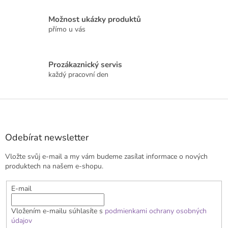
ý
p
Možnost ukázky produktů
i
přímo u vás
s
u
Prozákaznický servis
každý pracovní den
Z
á
p
a
Odebírat newsletter
t
Vložte svůj e-mail a my vám budeme zasílat informace o nových
í
produktech na našem e-shopu.
E-mail
Vložením e-mailu súhlasíte s
podmienkami ochrany osobných
údajov