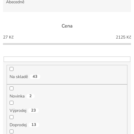
e
Abecedně
n
í
p
Cena
r
o
27
Kč
2125
Kč
d
u
k
t
ů
Na skladě
43
Novinka
2
Výprodej
23
Doprodej
13