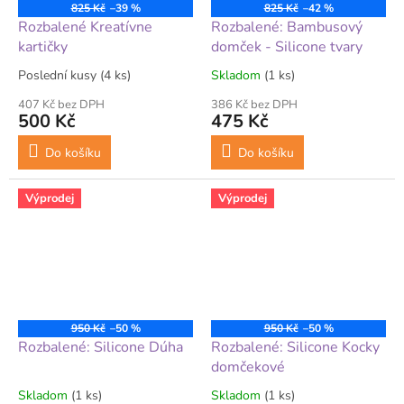
825 Kč
–39 %
825 Kč
–42 %
Rozbalené Kreatívne
Rozbalené: Bambusový
kartičky
domček - Silicone tvary
Poslední kusy
(4 ks)
Skladom
(1 ks)
407 Kč bez DPH
386 Kč bez DPH
500 Kč
475 Kč
Do košíku
Do košíku
Výprodej
Výprodej
950 Kč
–50 %
950 Kč
–50 %
Rozbalené: Silicone Dúha
Rozbalené: Silicone Kocky
domčekové
Skladom
(1 ks)
Skladom
(1 ks)