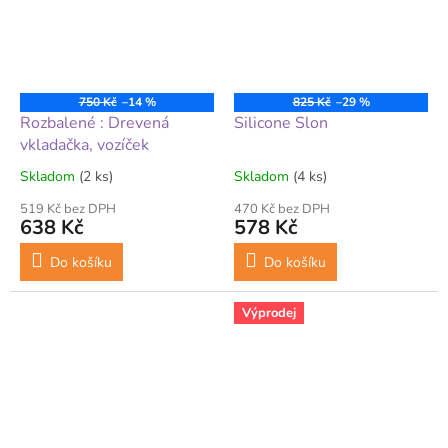
750 Kč
–14 %
825 Kč
–29 %
Rozbalené : Drevená
Silicone Slon
vkladačka, vozíček
Skladom
(2 ks)
Skladom
(4 ks)
519 Kč bez DPH
470 Kč bez DPH
638 Kč
578 Kč
Do košíku
Do košíku
Výprodej