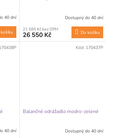
o 40 dní
Dostupný do 40 dní
21 585 Kč bez DPH
 košíku
Do košíku
26 550 Kč
170438P
Kód:
170437P
vé
Balančné odrážadlo modro-zelené
o 40 dní
Dostupný do 40 dní