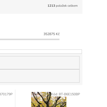
1213
položek celkem
352875
Kč
370179P
Kód:
BT-B6E150BP