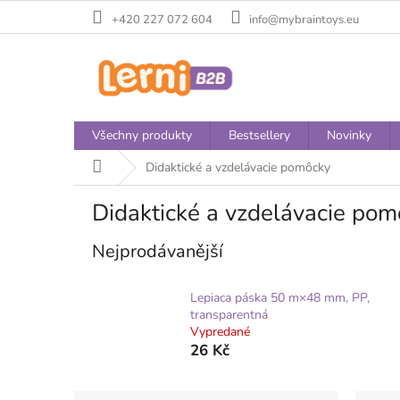
Přejít
+420 227 072 604
info@mybraintoys.eu
na
obsah
Všechny produkty
Bestsellery
Novinky
Domů
Didaktické a vzdelávacie pomôcky
Didaktické a vzdelávacie pom
Nejprodávanější
Lepiaca páska 50 m×48 mm, PP,
transparentná
Vypredané
26 Kč
P
Ř