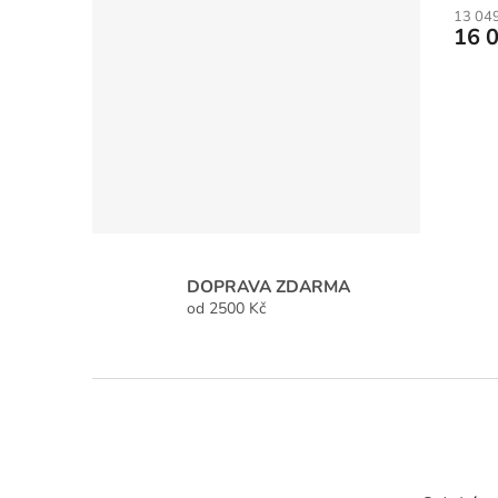
13 04
16 
DOPRAVA ZDARMA
od 2500 Kč
Z
á
p
a
t