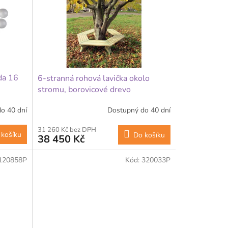
da 16
6-stranná rohová lavička okolo
stromu, borovicové drevo
o 40 dní
Dostupný do 40 dní
31 260 Kč bez DPH
 košíku
Do košíku
38 450 Kč
120858P
Kód:
320033P