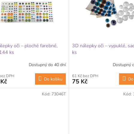
lepky oči – ploché farebné,
3D nálepky oči – vypuklé, sa
144 ks
ks
Dostupný do 40 dní
Dostupný d
 bez DPH
61 Kč bez DPH
Do košíku
Do
 Kč
75 Kč
Kód:
73046T
Kód: