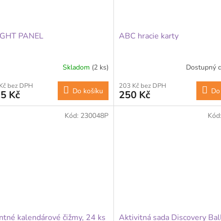
IGHT PANEL
ABC hracie karty
Skladom
(2 ks)
Dostupný d
 Kč bez DPH
203 Kč bez DPH
Do košíku
Do
5 Kč
250 Kč
Kód:
230048P
Kód
tné kalendárové čižmy, 24 ks
Aktivitná sada Discovery Bal