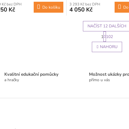
9 Kč bez DPH
3 293 Kč bez DPH
Do košíku
Do
050 Kč
4 050 Kč
NAČÍST 12 DALŠÍCH
S
1
102
t
O
r
v
NAHORU
á
l
n
á
k
d
o
a
v
c
á
Kvalitní edukační pomůcky
Možnost ukázky pr
í
n
a hračky
přímo u vás
p
í
r
v
k
y
v
ý
p
i