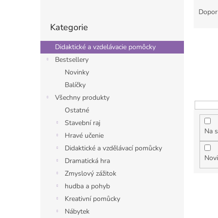
o
a
Dopor
Přeskočit
s
z
Kategorie
kategorie
t
e
r
n
Didaktické a vzdelávacie pomôcky
a
í
Bestsellery
n
p
Novinky
n
r
í
o
Balíčky
p
d
Všechny produkty
a
u
Ostatné
n
k
Stavební raj
e
t
Na s
Hravé učenie
l
ů
Didaktické a vzdělávací pomůcky
Nov
Dramatická hra
Zmyslový zážitok
V
hudba a pohyb
ý
Kreativní pomůcky
p
Nábytek