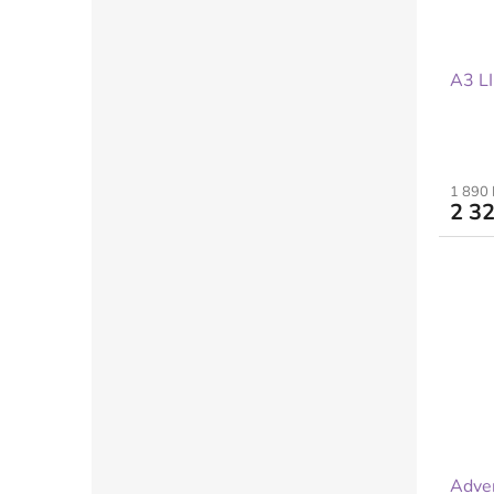
A3 L
1 890
2 32
Adven