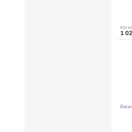
833 K
1 02
Balan