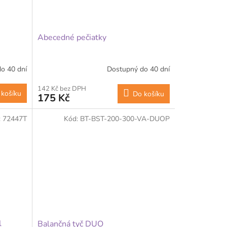
Abecedné pečiatky
o 40 dní
Dostupný do 40 dní
142 Kč bez DPH
 košíku
Do košíku
175 Kč
:
72447T
Kód:
BT-BST-200-300-VA-DUOP
l
Balančná tyč DUO