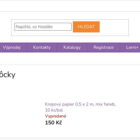
HLEDAT
Výprodej
Kontakty
Katalogy
Registrace
Lerni+
ôcky
Krepový papier 0,5 x 2 m, mix farieb,
10 ks/bal
Vypredané
150 Kč