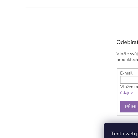
Z
á
p
a
t
Odebírat
í
Vložte svů
produktech
E-mail
Vložením
údajov
PŘIHL
Doprava a plat
Tento web p