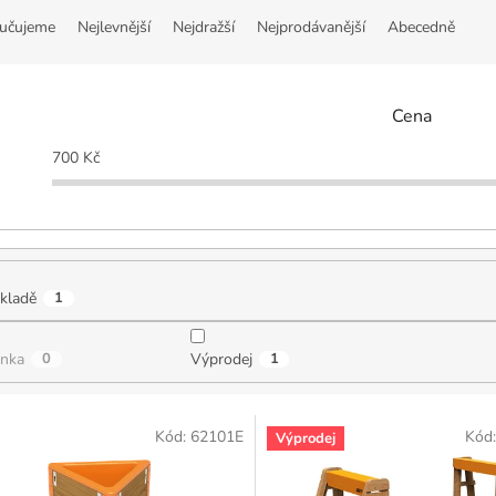
učujeme
Nejlevnější
Nejdražší
Nejprodávanější
Abecedně
Cena
700
Kč
kladě
1
inka
0
Výprodej
1
Kód:
62101E
Kód
Výprodej