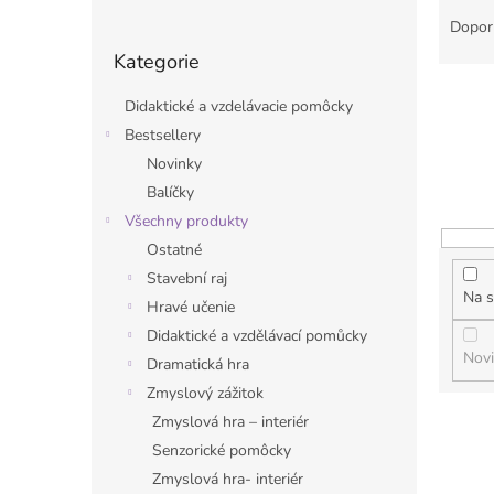
o
a
Dopor
Přeskočit
s
z
Kategorie
kategorie
t
e
r
n
Didaktické a vzdelávacie pomôcky
a
í
Bestsellery
n
p
Novinky
n
r
í
o
Balíčky
p
d
Všechny produkty
a
u
Ostatné
n
k
Stavební raj
e
t
Na s
Hravé učenie
l
ů
Didaktické a vzdělávací pomůcky
Nov
Dramatická hra
Zmyslový zážitok
V
Zmyslová hra – interiér
ý
Senzorické pomôcky
p
Zmyslová hra- interiér