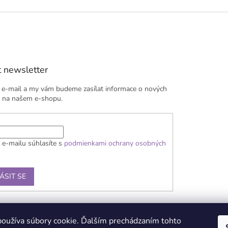
í
p
r
v
k
y
v
 newsletter
ý
p
i
j e-mail a my vám budeme zasílat informace o nových
s
 na našem e-shopu.
u
 e-mailu súhlasíte s
podmienkami ochrany osobných
ÁSIT SE
ba
Obchodní podmínky
Reklamační řád
Kontakty
Podmínka ochrany 
oužíva súbory cookie. Ďalším prechádzaním tohto