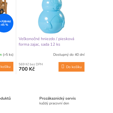
9 728 Kč
–45 %
Veľkonočné hniezdo / piesková
forma zajac, sada 12 ks
om
(>5 ks)
Dostupný do 40 dní
569 Kč bez DPH
 košíku
Do košíku
700 Kč
oduktů
Prozákaznický servis
každý pracovní den