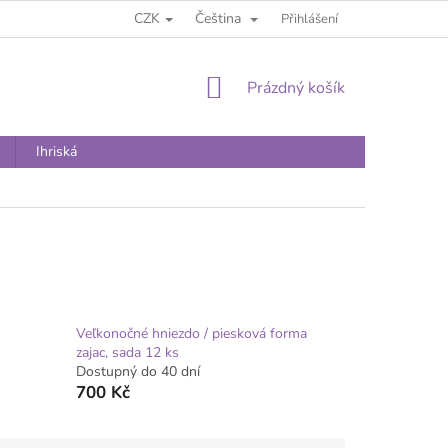
CZK
Čeština
Přihlášení
NÁKUPNÍ
Prázdný košík
KOŠÍK
Ihriská
Veľkonočné hniezdo / piesková forma
zajac, sada 12 ks
Dostupný do 40 dní
700 Kč