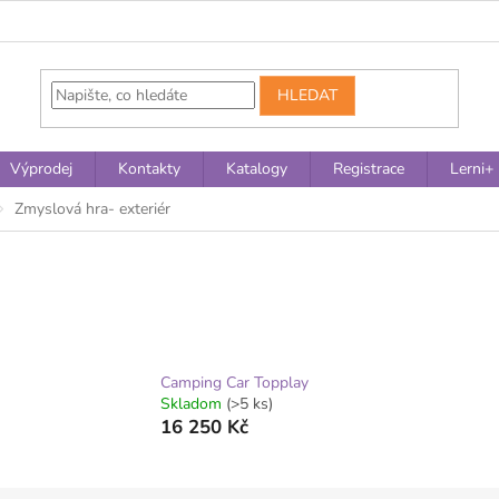
HLEDAT
Výprodej
Kontakty
Katalogy
Registrace
Lerni+
Zmyslová hra- exteriér
Camping Car Topplay
Skladom
(>5 ks)
16 250 Kč