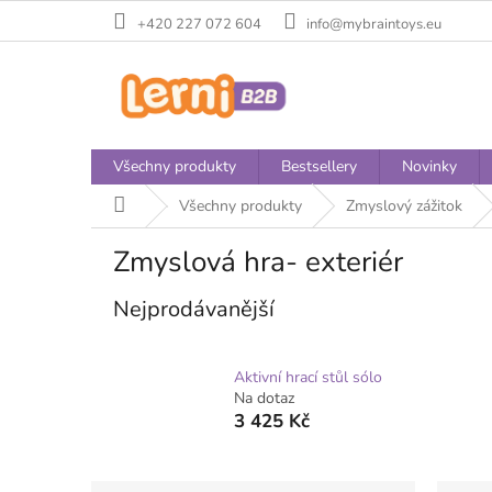
Přejít
+420 227 072 604
info@mybraintoys.eu
na
obsah
Všechny produkty
Bestsellery
Novinky
Domů
Všechny produkty
Zmyslový zážitok
Zmyslová hra- exteriér
Nejprodávanější
Aktivní hrací stůl sólo
Na dotaz
3 425 Kč
P
Ř