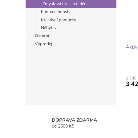
i
Zmyslová hra- exteriér
s
hudba a pohyb
p
r
Kreativní pomůcky
o
Nábytek
d
Ostatní
u
Výprodej
Aktiv
k
t
ů
2 785
3 42
DOPRAVA ZDARMA
od 2500 Kč