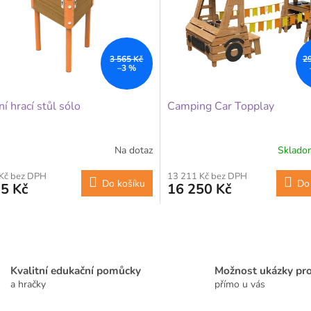
3 565 Kč
2
–3 %
ní hrací stůl sólo
Camping Car Topplay
Na dotaz
Sklad
 Kč bez DPH
13 211 Kč bez DPH
Do košíku
Do
5 Kč
16 250 Kč
O
v
l
á
Kvalitní edukační pomůcky
Možnost ukázky pr
d
a hračky
přímo u vás
a
c