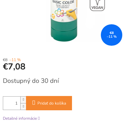
€8
–11 %
€8
–11 %
€7,08
Jednotková
Dostupný do 30 dní
cena:
Pridať do košíka
Detailné informácie