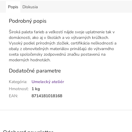
Popis
Diskusia
Podrobný popis
Široká paleta farieb a veľkostí nájde svoje uplatnenie tak v
domácnosti, ako aj v školách a vo výtvarných krúžkoch.
Vysoký podiel prírodných zložiek, certifikácia neškodnosti a
obaly z obnoviteľných materiálov prinášajú do výtvarného
sveta spoločensky zodpovednú značku postavenú na
moderných hodnotách.
Dodatočné parametre
Kategória
:
Umelecký ateliér
Hmotnosť
:
1 kg
EAN
:
8714181018168
Z
á
p