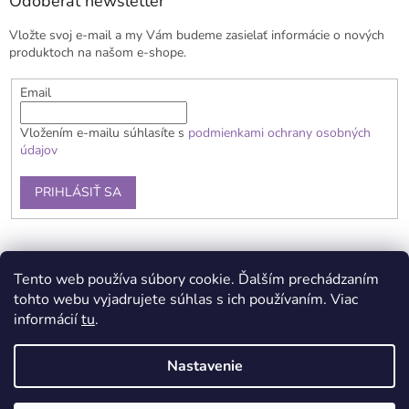
ä
Odoberať newsletter
t
Vložte svoj e-mail a my Vám budeme zasielať informácie o nových
i
produktoch na našom e-shope.
e
Email
Vložením e-mailu súhlasíte s
podmienkami ochrany osobných
údajov
PRIHLÁSIŤ SA
Obchodné podmienky
Doprava a platba
Reklamačný poriadok
Tento web používa súbory cookie. Ďalším prechádzaním
Kontaky
Podmienky ochrany osobných údajov
tohto webu vyjadrujete súhlas s ich používaním. Viac
informácií
tu
.
Nastavenie
Vytvoril Shoptet