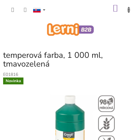
Prejsť
NÁKU
na
obsah
KOŠÍK
temperová farba, 1 000 ml,
tmavozelená
E01816
Novinka