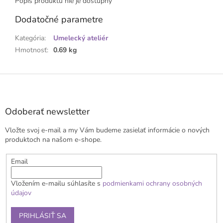
Popis produktu nie je dostupný
Dodatočné parametre
Kategória
:
Umelecký ateliér
Hmotnosť
:
0.69 kg
Z
á
p
ä
Odoberať newsletter
t
Vložte svoj e-mail a my Vám budeme zasielať informácie o nových
i
produktoch na našom e-shope.
e
Email
Vložením e-mailu súhlasíte s
podmienkami ochrany osobných
údajov
PRIHLÁSIŤ SA