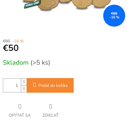
€60
–16 %
€60
–16 %
€50
Jednotková
Skladom
(>5 ks)
cena:
Pridať do košíka
OPÝTAŤ SA
ZDIEĽAŤ