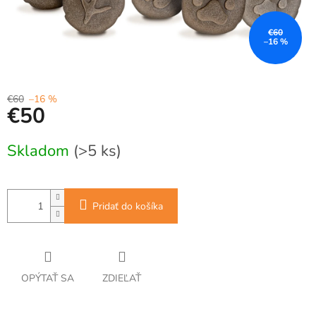
€60
–16 %
€60
–16 %
€50
Jednotková
Skladom
(>5 ks)
cena:
Pridať do košíka
OPÝTAŤ SA
ZDIEĽAŤ