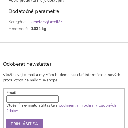
Popis produktu nie je dostupný
Dodatočné parametre
Kategória
:
Umelecký ateliér
Hmotnosť
:
0.634 kg
Z
á
p
ä
Odoberať newsletter
t
Vložte svoj e-mail a my Vám budeme zasielať informácie o nových
i
produktoch na našom e-shope.
e
Email
Vložením e-mailu súhlasíte s
podmienkami ochrany osobných
údajov
PRIHLÁSIŤ SA