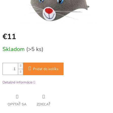
€11
Jednotková
Skladom
(>5 ks)
cena:
Pridať do košíka
Detailné informácie
OPÝTAŤ SA
ZDIEĽAŤ