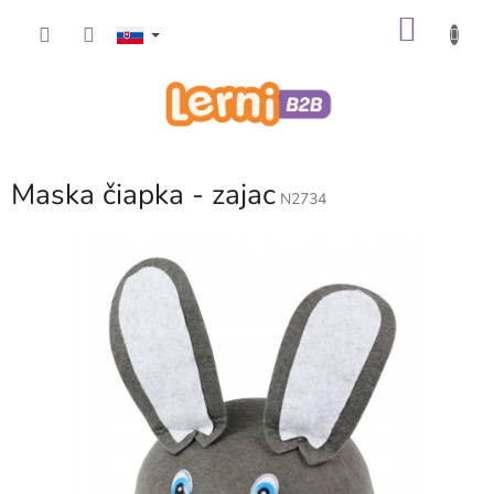
Prejsť
NÁKU
na
obsah
KOŠÍK
Maska čiapka - zajac
N2734