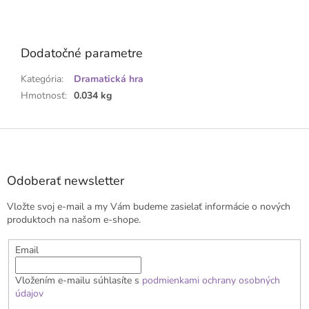
Dodatočné parametre
Kategória
:
Dramatická hra
Hmotnosť
:
0.034 kg
Z
á
p
ä
Odoberať newsletter
t
Vložte svoj e-mail a my Vám budeme zasielať informácie o nových
i
produktoch na našom e-shope.
e
Email
Vložením e-mailu súhlasíte s
podmienkami ochrany osobných
údajov