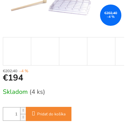
€202,40
–4 %
€202,40
–4 %
€194
Jednotková
Skladom
(4 ks)
cena:
Pridať do košíka