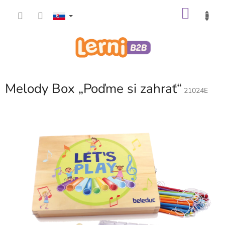
Prejsť
NÁKU
na
obsah
KOŠÍK
Melody Box „Poďme si zahrať“
21024E