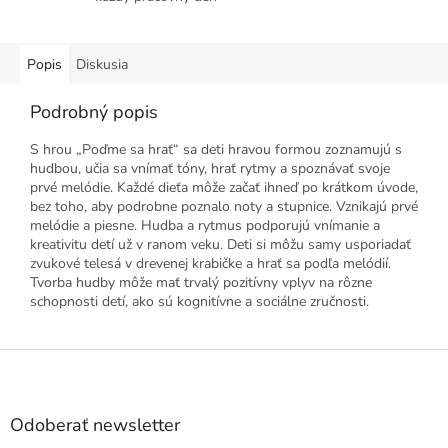
Popis
Diskusia
Podrobný popis
S hrou „Poďme sa hrať“ sa deti hravou formou zoznamujú s
hudbou, učia sa vnímať tóny, hrať rytmy a spoznávať svoje
prvé melódie. Každé dieťa môže začať ihneď po krátkom úvode,
bez toho, aby podrobne poznalo noty a stupnice. Vznikajú prvé
melódie a piesne. Hudba a rytmus podporujú vnímanie a
kreativitu detí už v ranom veku. Deti si môžu samy usporiadať
zvukové telesá v drevenej krabičke a hrať sa podľa melódií.
Tvorba hudby môže mať trvalý pozitívny vplyv na rôzne
schopnosti detí, ako sú kognitívne a sociálne zručnosti.
Z
á
p
ä
Odoberať newsletter
t