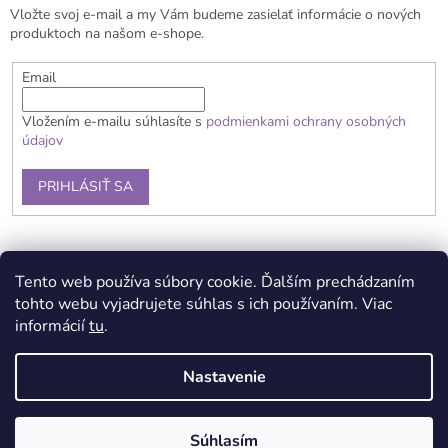
Vložte svoj e-mail a my Vám budeme zasielať informácie o nových
i
produktoch na našom e-shope.
e
Email
Vložením e-mailu súhlasíte s
podmienkami ochrany osobných
údajov
PRIHLÁSIŤ SA
Obchodné podmienky
Doprava a platba
Reklamačný poriadok
Tento web používa súbory cookie. Ďalším prechádzaním
Kontaky
Podmienky ochrany osobných údajov
tohto webu vyjadrujete súhlas s ich používaním. Viac
informácií
tu
.
Nastavenie
Vytvoril Shoptet
Súhlasím
Copyright 2026
Lerni B2B
. Všetky práva vyhradené.