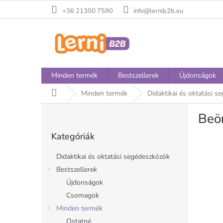
Ugrás
+36 21300 7590
info@lernib2b.eu
a
fő
tartalomhoz
Minden termék
Bestszellerek
Újdonságok
Kezdőlap
Minden termék
Didaktikai és oktatási s
O
Beö
l
Kategóriák
d
Kategóriák
átugrása
a
l
Didaktikai és oktatási segédeszközök
s
Bestszellerek
ó
Újdonságok
p
a
Csomagok
n
Minden termék
e
Ostatné