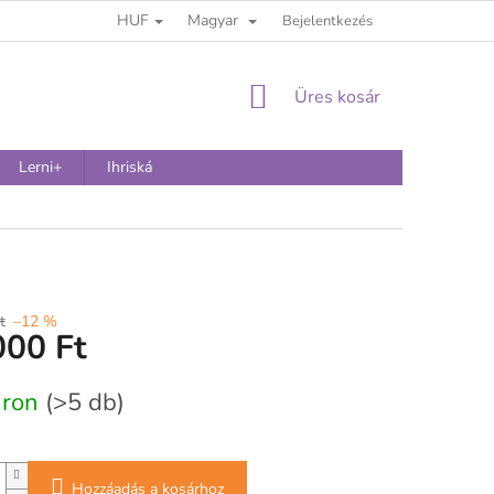
HUF
Magyar
Bejelentkezés
KOSÁR
Üres kosár
Lerni+
Ihriská
t
–12 %
000 Ft
:
áron
(>5 db)
Hozzáadás a kosárhoz