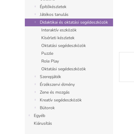
l
Építőkészletek
Játékos tanulás
Didaktikai és oktatási segédeszközök
Interaktív eszközök
Kísérleti készletek
Oktatási segédeszközök
Puzzle
Role Play
Oktatási segédeszközök
Szerepjáték
Érzékszervi élmény
Zene és mozgás
Kreatív segédeszközök
Bútorok
Egyéb
Kiárusítás