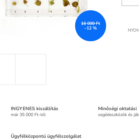
16 000 Ft
–12 %
NYOM
INGYENES kiszállítás
Minőségi oktatási
már 35 000 Ft-tól
segédeszközök és já
Ügyfélközpontú ügyfélszolgálat