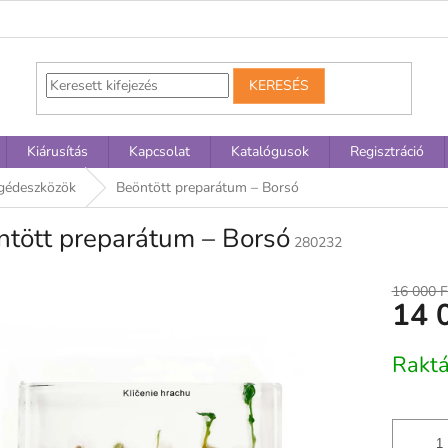
KERESÉS
Kiárusítás
Kapcsolat
Katalógusok
Regisztráció
egédeszközök
Beöntött preparátum – Borsó
ntött preparátum – Borsó
280232
16 000 F
14 
Egységár
Rakt