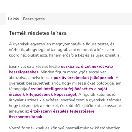
Leírás
Beszélgetés
Termék részletes leírása
A gyerekek egyszerűen megnyomhatják a figura testét, és
nézhetik, ahogy izgatottan ugrál, ami nemcsak a kéz-szem
koordinációjukat edzi, hanem erősíti a kéz és az ujjak izmait is.
Ezenkívül ez a készlet kiváló
eszköz az érzelmekről való
beszélgetéshez.
Minden figura mosolygós arccal van
ábrázolva, amelyek csak
pozitív érzelmeket jelképeznek.
A
gyerekek beszélhetnek arról, hogy mi teszi őket boldoggá, ami
támogatja
érzelmi intelligencia fejlődését és a saját
érzéseik kifejezésének képességét.
A figurák különböző
árnyalatú színes kialakítása lehetővé teszi a gyerekek számára,
hogy felismerjék a színeket, és különféle játékokat alkossanak,
amelyek az
érzékszervi észlelés fejlesztésére
összpontosítanak.
Vonzó formájuknak és könnyű használatuknak köszönhetően,