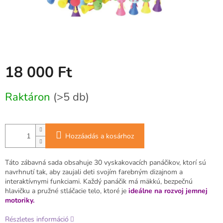
18 000 Ft
Egységár:
Raktáron
(>5 db)
Hozzáadás a kosárhoz
Táto zábavná sada obsahuje 30 vyskakovacích panáčikov, ktorí sú
navrhnutí tak, aby zaujali deti svojím farebným dizajnom a
interaktívnymi funkciami. Každý panáčik má mäkkú, bezpečnú
hlavičku a pružné stláčacie telo, ktoré je
ideálne na rozvoj jemnej
motoriky.
Részletes információ