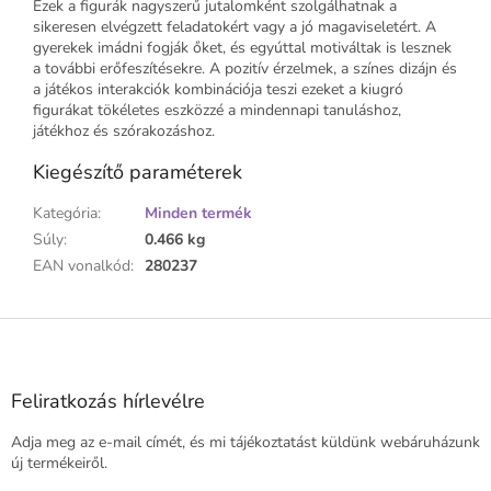
Ezek a figurák nagyszerű jutalomként szolgálhatnak a
sikeresen elvégzett feladatokért vagy a jó magaviseletért. A
gyerekek imádni fogják őket, és egyúttal motiváltak is lesznek
a további erőfeszítésekre. A pozitív érzelmek, a színes dizájn és
a játékos interakciók kombinációja teszi ezeket a kiugró
figurákat tökéletes eszközzé a mindennapi tanuláshoz,
játékhoz és szórakozáshoz.
Kiegészítő paraméterek
Kategória
:
Minden termék
Súly
:
0.466 kg
EAN vonalkód
:
280237
L
á
b
l
Feliratkozás hírlevélre
é
Adja meg az e-mail címét, és mi tájékoztatást küldünk webáruházunk
c
új termékeiről.