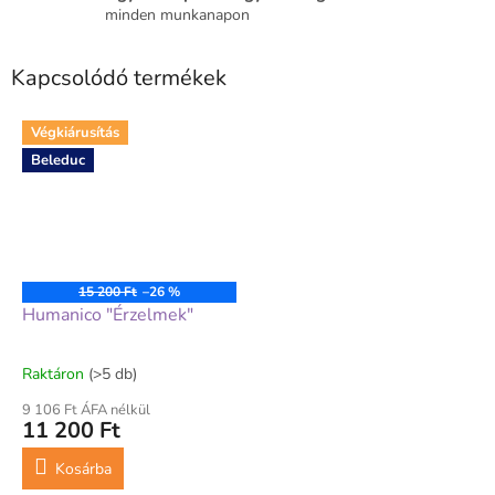
minden munkanapon
Kapcsolódó termékek
Végkiárusítás
Beleduc
15 200 Ft
–26 %
Humanico "Érzelmek"
Raktáron
(>5 db)
9 106 Ft ÁFA nélkül
11 200 Ft
Kosárba