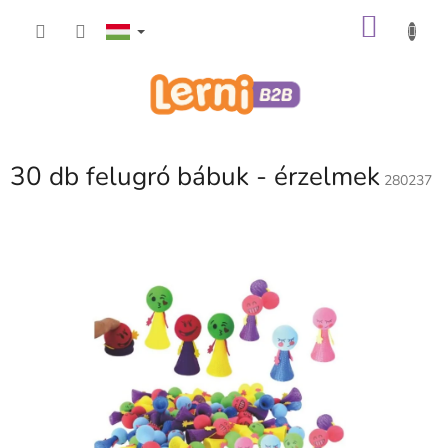
Ugrás
KOSÁ
a
fő
tartalomhoz
30 db felugró bábuk - érzelmek
280237