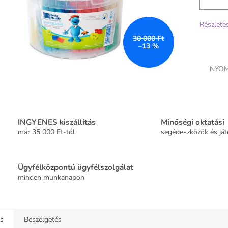
Részlete
30 000 Ft
–13 %
NYOM
INGYENES kiszállítás
Minőségi oktatási
már 35 000 Ft-tól
segédeszközök és já
Ügyfélközpontú ügyfélszolgálat
minden munkanapon
ás
Beszélgetés