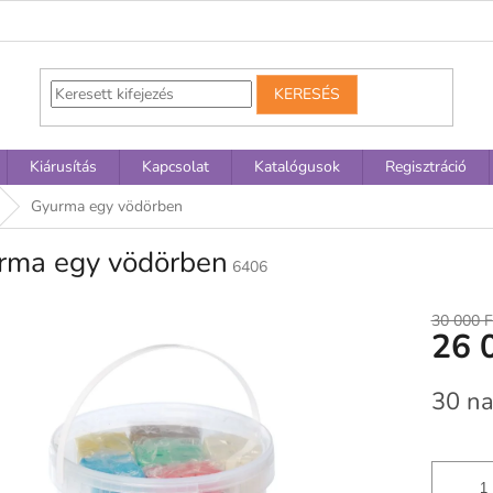
KERESÉS
Kiárusítás
Kapcsolat
Katalógusok
Regisztráció
Gyurma egy vödörben
rma egy vödörben
6406
30 000 F
26 
Egységár
30 na