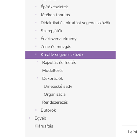
l
Építőkészletek
Játékos tanulás
Didaktikai és oktatási segédeszközök
Szerepjáték
Érzékszervi élmény
Zene és mozgás
Kreatív segédeszközök
Rajzolás és festés
Modellezés
Dekorációk
Umelecké sady
Organizácia
Rendszerezés
Bútorok
Egyéb
Kiárusítás
Leír