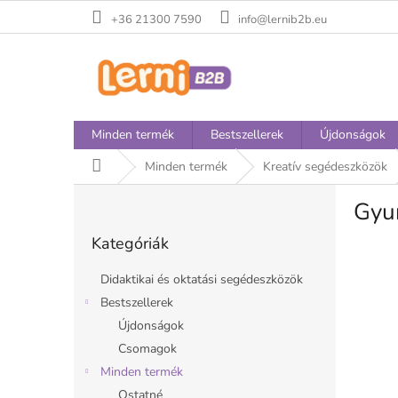
Ugrás
+36 21300 7590
info@lernib2b.eu
a
fő
tartalomhoz
Minden termék
Bestszellerek
Újdonságok
Kezdőlap
Minden termék
Kreatív segédeszközök
O
Gyu
l
Kategóriák
d
Kategóriák
átugrása
a
l
Didaktikai és oktatási segédeszközök
s
Bestszellerek
ó
Újdonságok
p
a
Csomagok
n
Minden termék
e
Ostatné