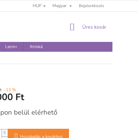
HUF
Magyar
Bejelentkezés
KOSÁR
Üres kosár
Lerni+
Ihriská
t
–13 %
000 Ft
:
pon belül elérhető
Hozzáadás a kosárhoz