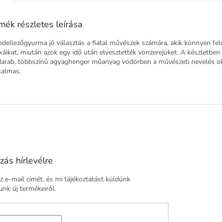
mék részletes leírása
dellezőgyurma jó választás a fiatal művészek számára, akik könnyen felú
áikat, miután azok egy idő után elvesztették vonzerejüket. A készletben 
darab, többszínű agyaghenger műanyag vödörben a művészeti nevelés o
kalmas.
zás hírlevélre
 e-mail címét, és mi tájékoztatást küldünk
nk új termékeiről.