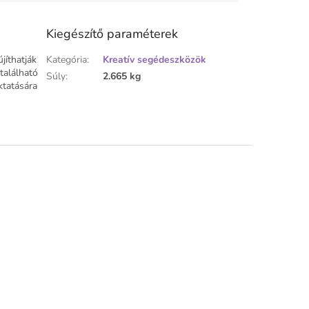
Kiegészítő paraméterek
jíthatják
Kategória
:
Kreatív segédeszközök
található
Súly
:
2.665 kg
ktatására