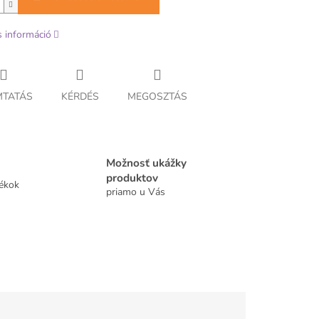
s információ
TATÁS
KÉRDÉS
MEGOSZTÁS
Možnosť ukážky
produktov
tékok
priamo u Vás