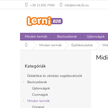
Ugrás
+36 21300 7590
info@lernib2b.eu
a
fő
tartalomhoz
Minden termék
Bestszellerek
Újdonságok
Kezdőlap
Minden termék
Építőkészletek
Mid
O
Midi
l
Kategóriák
d
Kategóriák
átugrása
a
l
Didaktikai és oktatási segédeszközök
s
Bestszellerek
ó
Újdonságok
p
a
Csomagok
n
Minden termék
e
Ostatné