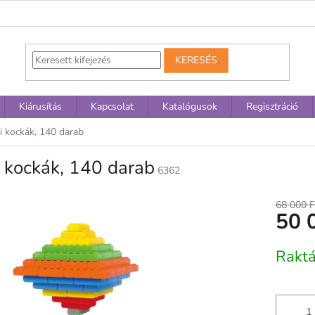
KERESÉS
Kiárusítás
Kapcsolat
Katalógusok
Regisztráció
i kockák, 140 darab
 kockák, 140 darab
6362
68 000 F
50 
Egységár
Rakt