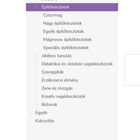
l
Építőkészletek
Colormag
Nagy építőkészletek
Egyéb építőkészletek
Mágneses építőkészletek
Speciális építőkészletek
Játékos tanulás
Didaktikai és oktatási segédeszközök
Szerepjáték
Érzékszervi élmény
Zene és mozgás
Kreatív segédeszközök
Bútorok
Egyéb
Kiárusítás