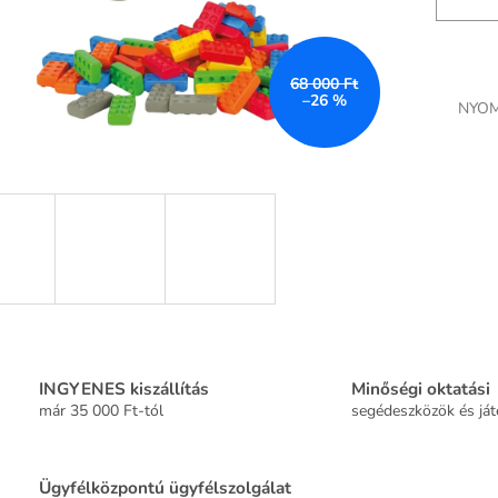
68 000 Ft
–26 %
NYOM
INGYENES kiszállítás
Minőségi oktatási
már 35 000 Ft-tól
segédeszközök és já
Ügyfélközpontú ügyfélszolgálat