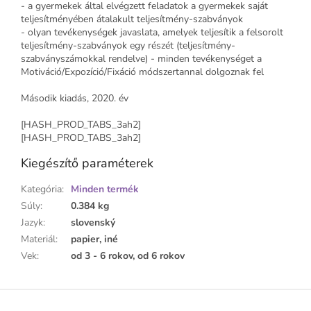
- a gyermekek által elvégzett feladatok a gyermekek saját
teljesítményében átalakult teljesítmény-szabványok
- olyan tevékenységek javaslata, amelyek teljesítik a felsorolt ​​
teljesítmény-szabványok egy részét (teljesítmény-
szabványszámokkal rendelve) - minden tevékenységet a
Motiváció/Expozíció/Fixáció módszertannal dolgoznak fel
Második kiadás, 2020. év
[HASH_PROD_TABS_3ah2]
[HASH_PROD_TABS_3ah2]
Kiegészítő paraméterek
Kategória
:
Minden termék
Súly
:
0.384 kg
Jazyk
:
slovenský
Materiál
:
papier, iné
Vek
:
od 3 - 6 rokov, od 6 rokov
L
á