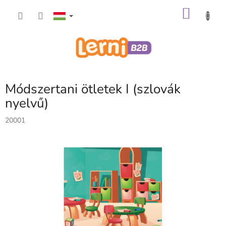
Ugrás
KOSÁ
a
fő
tartalomhoz
Módszertani ötletek I (szlovák
nyelvű)
20001