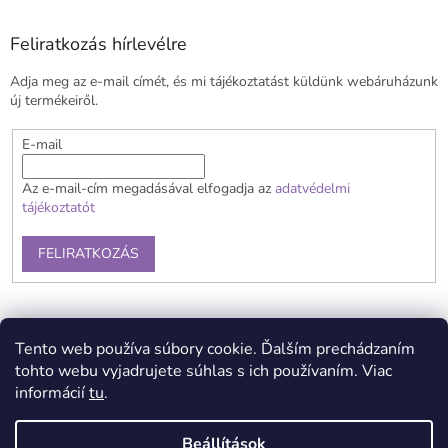
b
l
Feliratkozás hírlevélre
é
Adja meg az e-mail címét, és mi tájékoztatást küldünk webáruházunk
c
új termékeiről.
E-mail
Az e-mail-cím megadásával elfogadja az
adatvédelmi
tájékoztatót
FELIRATKOZÁS
Általános szerződési feltételek
Szállítás és fizetés
Tento web používa súbory cookie. Ďalším prechádzaním
Reklamációs feltételek
Kapcsolat
Adatvédelmi tájékoztató
tohto webu vyjadrujete súhlas s ich používaním. Viac
informácií
tu
.
Beállítások