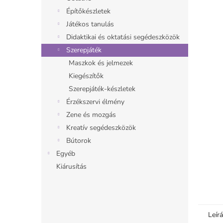
l
Építőkészletek
Játékos tanulás
Didaktikai és oktatási segédeszközök
Szerepjáték
Maszkok és jelmezek
Kiegészítők
Szerepjáték-készletek
Érzékszervi élmény
Zene és mozgás
Kreatív segédeszközök
Bútorok
Egyéb
Kiárusítás
Leír