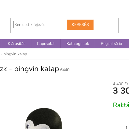
KERESÉS
Kiárusítás
Kapcsolat
Katalógusok
Regisztráció
- pingvin kalap
k - pingvin kalap
6440
4 400 Ft
3 3
Egységár
Rakt