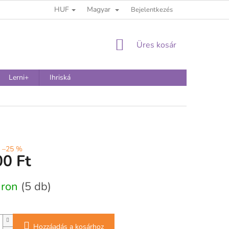
HUF
Magyar
Bejelentkezés
KOSÁR
Üres kosár
Lerni+
Ihriská
–25 %
00 Ft
:
áron
(5 db)
Hozzáadás a kosárhoz