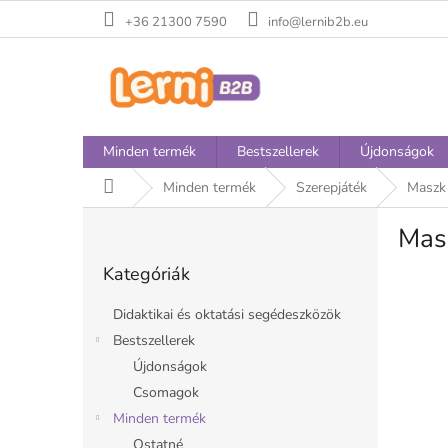
Ugrás
+36 21300 7590
info@lernib2b.eu
a
fő
tartalomhoz
Minden termék
Bestszellerek
Újdonságok
Kezdőlap
Minden termék
Szerepjáték
Maszk 
O
Masz
l
Kategóriák
d
Kategóriák
átugrása
a
l
Didaktikai és oktatási segédeszközök
s
Bestszellerek
ó
Újdonságok
p
a
Csomagok
n
Minden termék
e
Ostatné