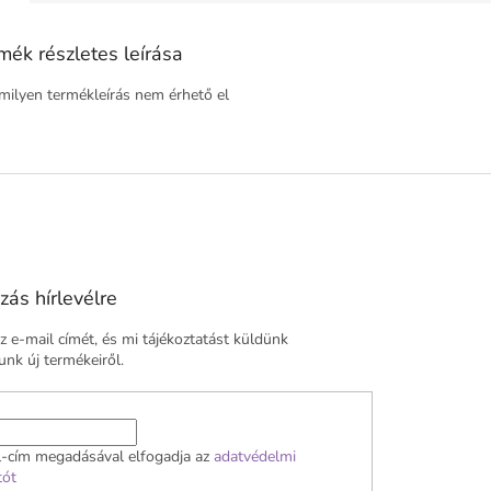
mék részletes leírása
ilyen termékleírás nem érhető el
zás hírlevélre
 e-mail címét, és mi tájékoztatást küldünk
nk új termékeiről.
l-cím megadásával elfogadja az
adatvédelmi
tót