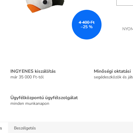
4 400 Ft
–25 %
NYOM
INGYENES kiszállítás
Minőségi oktatási
már 35 000 Ft-tól
segédeszközök és já
Ügyfélközpontú ügyfélszolgálat
minden munkanapon
ás
Beszélgetés