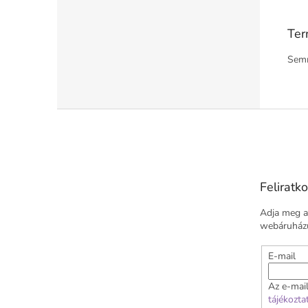
Ter
Semm
L
á
b
l
é
Feliratko
c
Adja meg az
webáruházu
E-mail
Az e-mai
tájékozta