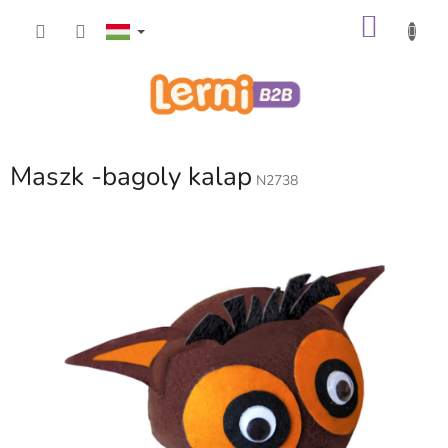
Ugrás
KOSÁ
a
fő
tartalomhoz
Maszk -bagoly kalap
N2738