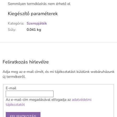
Semmilyen termékleírás nem érhető el
Kiegészítő paraméterek
Kategória
:
Szerepjáték
Súly
:
0.041 kg
L
á
b
l
Feliratkozás hírlevélre
é
Adja meg az e-mail címét, és mi tájékoztatást küldünk webáruházunk
c
új termékeiről.
E-mail
Az e-mail-cím megadásával elfogadja az
adatvédelmi
tájékoztatót
FELIRATKOZÁS