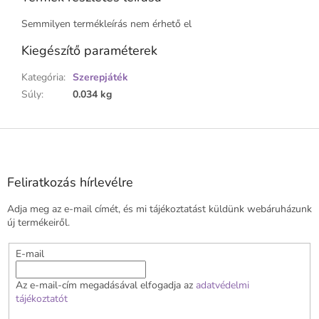
Semmilyen termékleírás nem érhető el
Kiegészítő paraméterek
Kategória
:
Szerepjáték
Súly
:
0.034 kg
L
á
b
l
Feliratkozás hírlevélre
é
Adja meg az e-mail címét, és mi tájékoztatást küldünk webáruházunk
c
új termékeiről.
E-mail
Az e-mail-cím megadásával elfogadja az
adatvédelmi
tájékoztatót