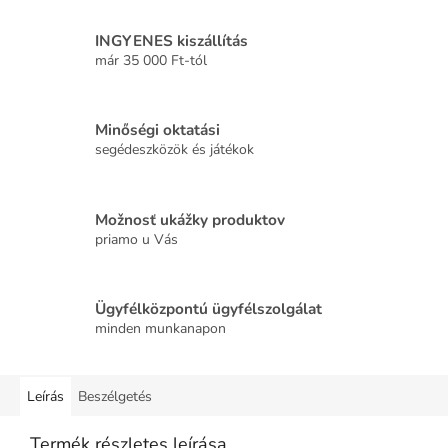
INGYENES kiszállítás
már 35 000 Ft-tól
Minőségi oktatási
segédeszközök és játékok
Možnosť ukážky produktov
priamo u Vás
Ügyfélközpontú ügyfélszolgálat
minden munkanapon
Leírás
Beszélgetés
Termék részletes leírása