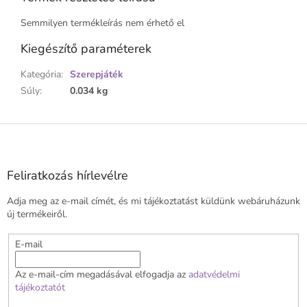
Semmilyen termékleírás nem érhető el
Kiegészítő paraméterek
Kategória
:
Szerepjáték
Súly
:
0.034 kg
L
á
b
l
Feliratkozás hírlevélre
é
Adja meg az e-mail címét, és mi tájékoztatást küldünk webáruházunk
c
új termékeiről.
E-mail
Az e-mail-cím megadásával elfogadja az
adatvédelmi
tájékoztatót