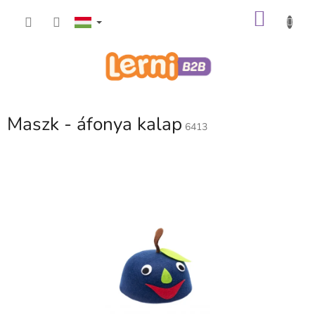
Ugrás
KOSÁ
a
fő
tartalomhoz
Maszk - áfonya kalap
6413