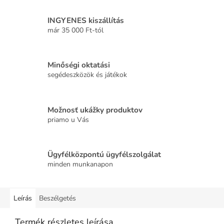
INGYENES kiszállítás
már 35 000 Ft-tól
Minőségi oktatási
segédeszközök és játékok
Možnosť ukážky produktov
priamo u Vás
Ügyfélközpontú ügyfélszolgálat
minden munkanapon
Leírás
Beszélgetés
Termék részletes leírása