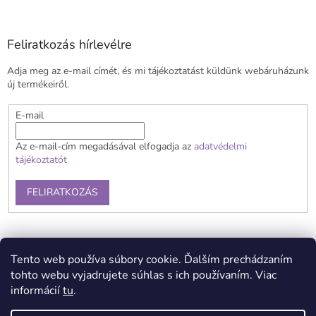
á
b
l
Feliratkozás hírlevélre
é
Adja meg az e-mail címét, és mi tájékoztatást küldünk webáruházunk
c
új termékeiről.
E-mail
Az e-mail-cím megadásával elfogadja az
adatvédelmi
tájékoztatót
FELIRATKOZÁS
Általános szerződési feltételek
Szállítás és fizetés
Tento web používa súbory cookie. Ďalším prechádzaním
Reklamációs feltételek
Kapcsolat
Adatvédelmi tájékoztató
tohto webu vyjadrujete súhlas s ich používaním. Viac
informácií
tu
.