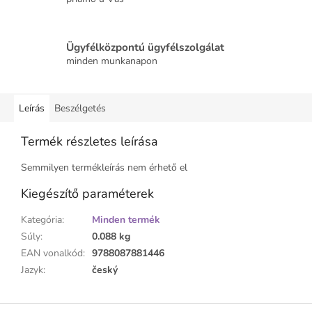
Ügyfélközpontú ügyfélszolgálat
minden munkanapon
Leírás
Beszélgetés
Termék részletes leírása
Semmilyen termékleírás nem érhető el
Kiegészítő paraméterek
Kategória
:
Minden termék
Súly
:
0.088 kg
EAN vonalkód
:
9788087881446
Jazyk
:
český
L