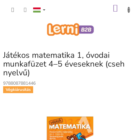
Ugrás
KOSÁ
a
fő
tartalomhoz
Játékos matematika 1, óvodai
munkafüzet 4–5 éveseknek (cseh
nyelvű)
9788087881446
Végkiárusítás