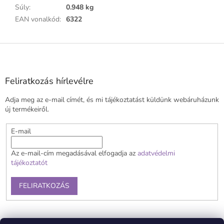
Súly
:
0.948 kg
EAN vonalkód
:
6322
L
á
b
l
Feliratkozás hírlevélre
é
Adja meg az e-mail címét, és mi tájékoztatást küldünk webáruházunk
c
új termékeiről.
E-mail
Az e-mail-cím megadásával elfogadja az
adatvédelmi
tájékoztatót
FELIRATKOZÁS