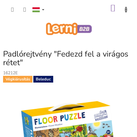
Ugrás
KOSÁ
a
fő
tartalomhoz
Padlórejtvény "Fedezd fel a virágos
rétet"
16212E
Végkiárusítás
Beleduc