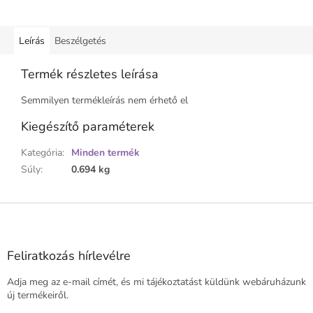
Leírás
Beszélgetés
Termék részletes leírása
Semmilyen termékleírás nem érhető el
Kiegészítő paraméterek
Kategória
:
Minden termék
Súly
:
0.694 kg
L
á
b
l
Feliratkozás hírlevélre
é
Adja meg az e-mail címét, és mi tájékoztatást küldünk webáruházunk
c
új termékeiről.