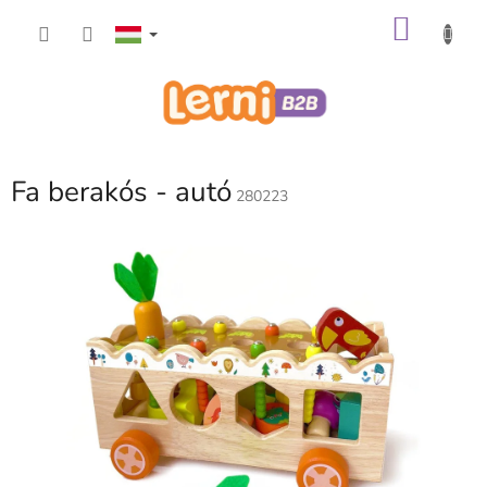
Ugrás
KOSÁ
a
fő
tartalomhoz
Fa berakós - autó
280223