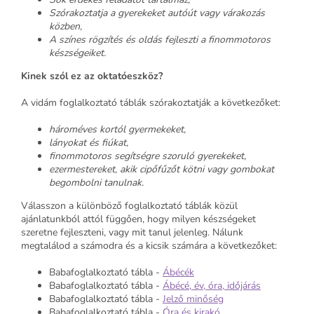
Szórakoztatja a gyerekeket autóút vagy várakozás
közben,
A színes rögzítés és oldás fejleszti a finommotoros
készségeiket.
Kinek szól ez az oktatóeszköz?
A vidám foglalkoztató táblák szórakoztatják a következőket:
hároméves kortól gyermekeket,
lányokat és fiúkat,
finommotoros segítségre szoruló gyerekeket,
ezermestereket, akik cipőfűzőt kötni vagy gombokat
begombolni tanulnak.
Válasszon a különböző foglalkoztató táblák közül
ajánlatunkból attól függően, hogy milyen készségeket
szeretne fejleszteni, vagy mit tanul jelenleg. Nálunk
megtalálod a számodra és a kicsik számára a következőket:
Babafoglalkoztató tábla -
Ábécék
Babafoglalkoztató tábla -
Ábécé, év, óra, időjárás
Babafoglalkoztató tábla -
Jelző minőség
Babafoglalkoztató tábla -
Óra és kirakó