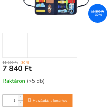
11 200 Ft
–30 %
11 200 Ft
–30 %
7 840 Ft
Egységár:
Raktáron
(>5 db)
Hozzáadás a kosárhoz