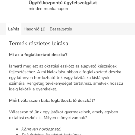
Ügyfélközpontú ügyfélszolgálat
minden munkanapon
Leírás
Hasonló (1)
Beszélgetés
Termék részletes leírása
Mi az a foglalkoztató deszka?
Ismerd meg ezt az oktatási eszközt az alapvető készségek
fejlesztéséhez. A mi kialakításunkban a foglalkoztató deszka
egy könnyen hordozható tok vagy kézitáska kislányok
számára. Rengeteg tevékenységet tartalmaz, amelyek hosszú
ideig lekötik a gyerekeket.
Miért válasszon babafoglalkoztató deszkát?
Válasszon tőlünk egy játékot gyermekeinek, amely egyben
oktatási eszköz is. Milyen előnyei vannak?
Könnyen hordozható,
Sok érdekes feladatot tartalmaz,