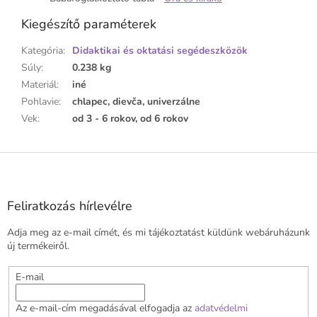
Kiegészítő paraméterek
Kategória
:
Didaktikai és oktatási segédeszközök
Súly
:
0.238 kg
Materiál
:
iné
Pohlavie
:
chlapec, dievča, univerzálne
Vek
:
od 3 - 6 rokov, od 6 rokov
L
á
b
l
Feliratkozás hírlevélre
é
Adja meg az e-mail címét, és mi tájékoztatást küldünk webáruházunk
c
új termékeiről.
E-mail
Az e-mail-cím megadásával elfogadja az
adatvédelmi