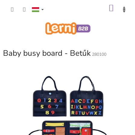
Ugrás
KOSÁ
a
fő
tartalomhoz
Baby busy board - Betűk
280100