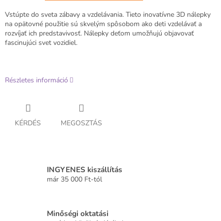
Vstúpte do sveta zábavy a vzdelávania. Tieto inovatívne 3D nálepky
na opätovné použitie sú skvelým spôsobom ako deti vzdelávať a
rozvíjať ich predstavivosť. Nálepky deťom umožňujú objavovať
fascinujúci svet vozidiel.
Részletes információ
KÉRDÉS
MEGOSZTÁS
INGYENES kiszállítás
már 35 000 Ft-tól
Minőségi oktatási