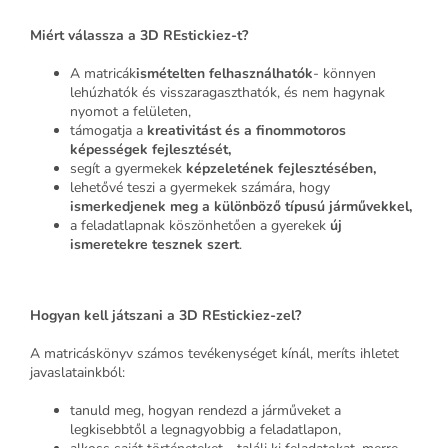
Miért válassza a 3D REstickiez-t?
A matricák
ismételten felhasználhatók
- könnyen
lehúzhatók és visszaragaszthatók, és nem hagynak
nyomot a felületen,
támogatja a
kreativitást és a finommotoros
képességek fejlesztését,
segít a gyermekek
képzeletének fejlesztésében,
lehetővé teszi a gyermekek számára, hogy
ismerkedjenek meg a különböző típusú járművekkel,
a feladatlapnak köszönhetően a gyerekek
új
ismeretekre tesznek szert
.
Hogyan kell játszani a 3D REstickiez-zel?
A matricáskönyv számos tevékenységet kínál, meríts ihletet
javaslatainkból:
tanuld meg, hogyan rendezd a járműveket a
legkisebbtől a legnagyobbig a feladatlapon,