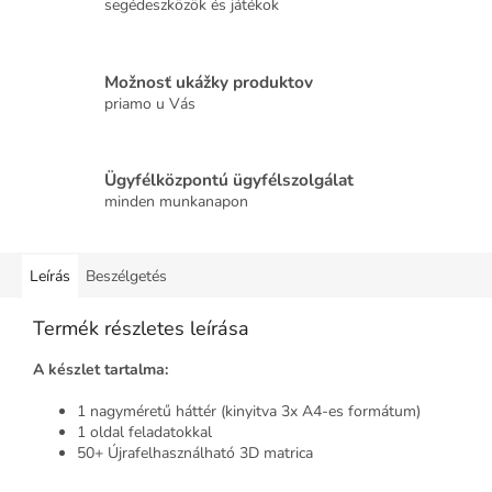
segédeszközök és játékok
Možnosť ukážky produktov
priamo u Vás
Ügyfélközpontú ügyfélszolgálat
minden munkanapon
Leírás
Beszélgetés
Termék részletes leírása
A készlet tartalma:
1 nagyméretű háttér (kinyitva 3x A4-es formátum)
1 oldal feladatokkal
50+ Újrafelhasználható 3D matrica