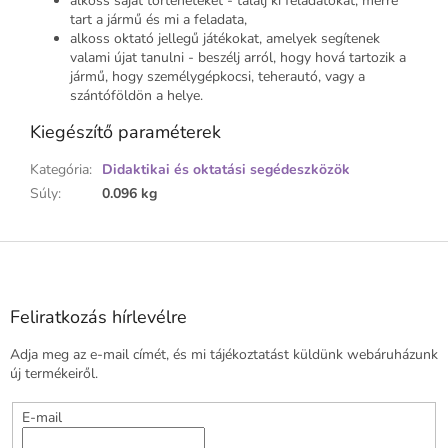
alkoss saját történeteket - találj ki feladatokat, merre
tart a jármű és mi a feladata,
alkoss oktató jellegű játékokat, amelyek segítenek
valami újat tanulni - beszélj arról, hogy hová tartozik a
jármű, hogy személygépkocsi, teherautó, vagy a
szántóföldön a helye.
Kiegészítő paraméterek
Kategória
:
Didaktikai és oktatási segédeszközök
Súly
:
0.096 kg
L
á
b
l
Feliratkozás hírlevélre
é
Adja meg az e-mail címét, és mi tájékoztatást küldünk webáruházunk
c
új termékeiről.
E-mail