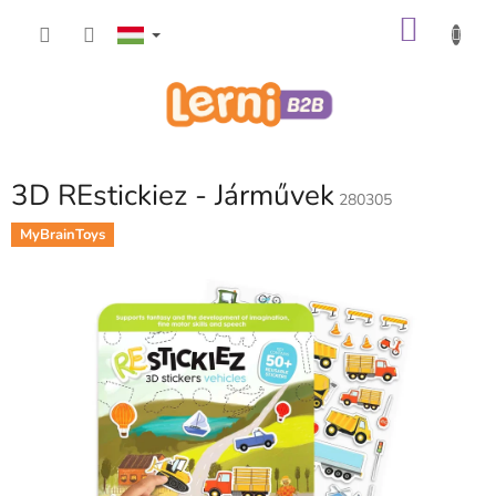
Ugrás
KOSÁ
a
fő
tartalomhoz
3D REstickiez - Járművek
280305
MyBrainToys