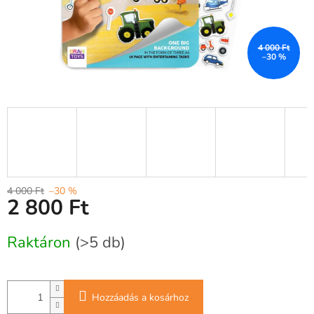
4 000 Ft
–30 %
4 000 Ft
–30 %
2 800 Ft
Egységár:
Raktáron
(>5 db)
Hozzáadás a kosárhoz