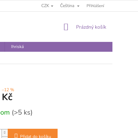
CZK
Čeština
Přihlášení
NÁKUPNÍ
Prázdný košík
KOŠÍK
Ihriská
–12 %
 Kč
dom
(>5 ks)
Přidat do košíku