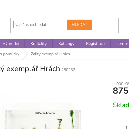
HLEDAT
Výprodej
Kontakty
Katalogy
Registrace
Lerni+
ací pomůcky
Zalitý exemplář Hrách
tý exemplář Hrách
280232
1 000 Kč
875
Měrná
Skla
cena: