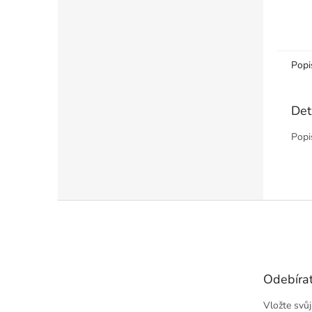
Popi
Det
Popi
Z
á
p
a
t
Odebírat
í
Vložte svů