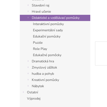
n
Stavební raj
e
Hravé učenie
l
Didaktické a vzdělávací pomůcky
Interaktivní pomůcky
Experimentální sady
Edukační pomůcky
Puzzle
Role Play
Edukačné pomôcky
Dramatická hra
Zmyslový zážitok
hudba a pohyb
Kreativní pomůcky
Nábytek
Ostatní
Výprodej