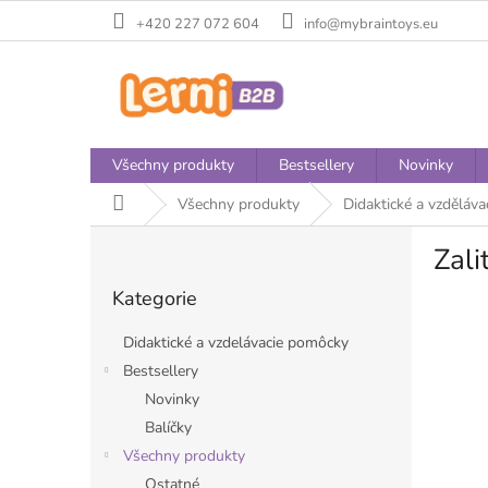
Přejít
+420 227 072 604
info@mybraintoys.eu
na
obsah
Všechny produkty
Bestsellery
Novinky
Domů
Všechny produkty
Didaktické a vzděláv
P
Zali
o
Přeskočit
s
Kategorie
kategorie
t
r
Didaktické a vzdelávacie pomôcky
a
Bestsellery
n
Novinky
n
í
Balíčky
p
Všechny produkty
a
Ostatné