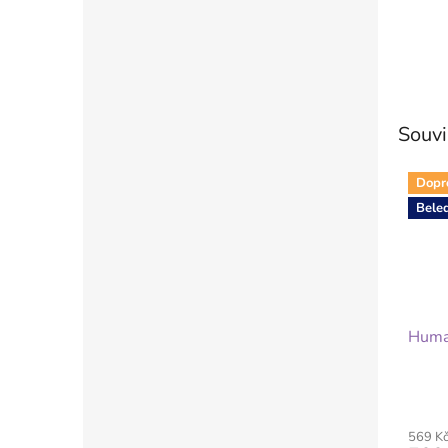
Souvi
Dopr
Bele
Huma
569 K