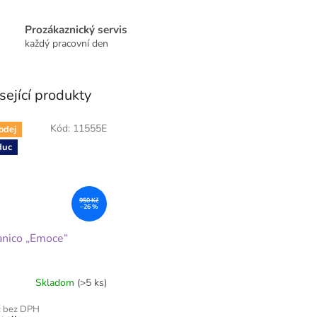
Prozákaznický servis
každý pracovní den
sející produkty
Kód:
11555E
odej
duc
950 Kč
–26 %
nico „Emoce“
Skladom
(>5 ks)
č bez DPH