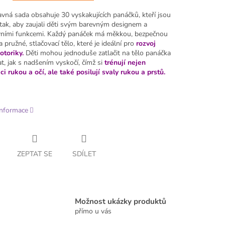
avná sada obsahuje 30 vyskakujících panáčků, kteří jsou
 tak, aby zaujali děti svým barevným designem a
ivními funkcemi. Každý panáček má měkkou, bezpečnou
a pružné, stlačovací tělo, které je ideální pro
rozvoj
toriky.
Děti mohou jednoduše zatlačit na tělo panáčka
t, jak s nadšením vyskočí, čímž si
trénují nejen
i rukou a očí, ale také posilují svaly rukou a prstů.
informace
ZEPTAT SE
SDÍLET
Možnost ukázky produktů
přímo u vás