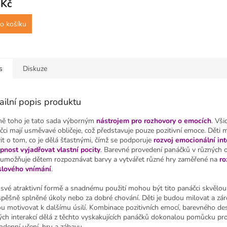
 Kč
o košíku
s
Diskuze
ailní popis produktu
ě toho je tato sada výborným
nástrojem pro rozhovory o emocích
. Vši
čci mají usměvavé obličeje, což představuje pouze pozitivní emoce. Děti
it o tom, co je dělá šťastnými, čímž se podporuje
rozvoj emocionální int
pnost vyjadřovat vlastní pocity
. Barevné provedení panáčků v různých 
 umožňuje dětem rozpoznávat barvy a vytvářet různé hry zaměřené na
ro
lového vnímání
.
 své atraktivní formě a snadnému použití mohou být tito panáčci skvěl
spěšně splněné úkoly nebo za dobré chování. Děti je budou milovat a zá
u motivovat k dalšímu úsilí. Kombinace pozitivních emocí, barevného de
ých interakcí dělá z těchto vyskakujících panáčků dokonalou pomůcku pr
odenní učení, hru a zábavu.