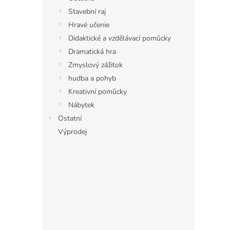
n
Stavební raj
e
Hravé učenie
l
Didaktické a vzdělávací pomůcky
Dramatická hra
Zmyslový zážitok
hudba a pohyb
Kreativní pomůcky
Nábytek
Ostatní
Výprodej