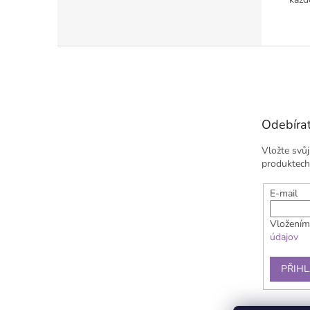
Z
á
p
a
t
Odebírat
í
Vložte svů
produktech
E-mail
Vložením
údajov
PŘIHL