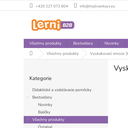
Přejít
+420 227 072 604
info@mybraintoys.eu
na
obsah
Všechny produkty
Bestsellery
Novinky
Domů
Všechny produkty
Vyskakovací emoce 3
P
Vys
o
Přeskočit
s
Kategorie
kategorie
t
r
Didaktické a vzdelávacie pomôcky
a
Bestsellery
n
Novinky
n
í
Balíčky
p
Všechny produkty
a
Ostatné