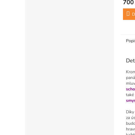
700
D
Popi
Det
Krom
paná
mluv
scho
také
smys
Díky
za ú
budo
hrav
každ