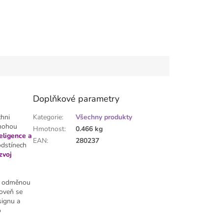
Doplňkové parametry
chni
Kategorie
:
Všechny produkty
 mohou
Hmotnost
:
0.466 kg
eligence a
EAN
:
280237
odstínech
zvoj
ou odměnou
roveň se
signu a
o