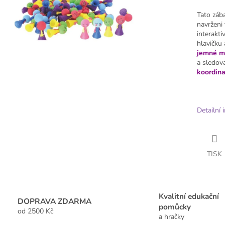
Tato záb
navrženi
interakt
hlavičku 
jemné mo
a sledova
koordinac
Detailní 
TISK
Kvalitní edukační
DOPRAVA ZDARMA
pomůcky
od 2500 Kč
a hračky