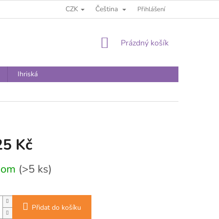
CZK
Čeština
Přihlášení
NÁKUPNÍ
Prázdný košík
KOŠÍK
Ihriská
25 Kč
dom
(>5 ks)
Přidat do košíku