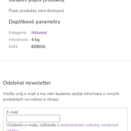
Popis produktu není dostupný
Doplňkové parametry
Kategorie
:
Nábytek
Hmotnost
:
4 kg
EAN
:
829015
Z
á
p
a
Odebírat newsletter
t
Vložte svůj e-mail a my vám budeme zasílat informace o nových
í
produktech na našem e-shopu.
E-mail
Vložením e-mailu súhlasíte s
podmienkami ochrany osobných
údajov