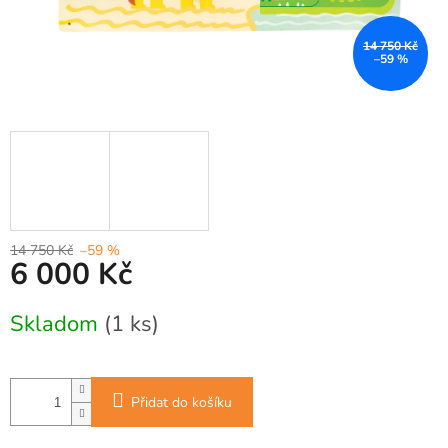
14 750 Kč
–59 %
14 750 Kč
–59 %
6 000 Kč
Měrná
Skladom
(1 ks)
cena:
Přidat do košíku