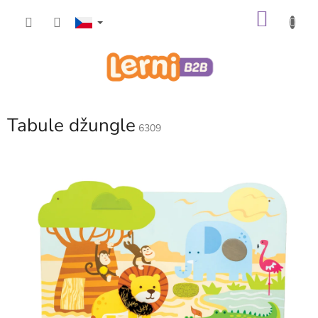
Přejít
NÁKU
na
obsah
KOŠÍK
Tabule džungle
6309