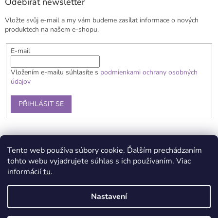
a
Odebírat newsletter
t
Vložte svůj e-mail a my vám budeme zasílat informace o nových
í
produktech na našem e-shopu.
E-mail
Vložením e-mailu súhlasíte s
podmienkami ochrany osobných
údajov
PŘIHLÁSIT SE
Doprava a platba
Obchodní podmínky
Reklamační řád
Tento web používa súbory cookie. Ďalším prechádzaním
Kontakty
Podmínka ochrany osobních údajů
tohto webu vyjadrujete súhlas s ich používaním. Viac
informácií
tu
.
Nastavení
Vytvořil Shoptet