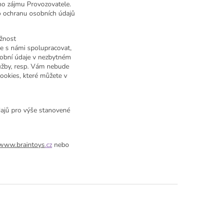
ho zájmu Provozovatele.
o ochranu osobních údajů
ožnost
e s námi spolupracovat,
sobní údaje v nezbytném
užby, resp. Vám nebude
ookies, které můžete v
dajů pro výše stanovené
www.braintoys
.cz
nebo