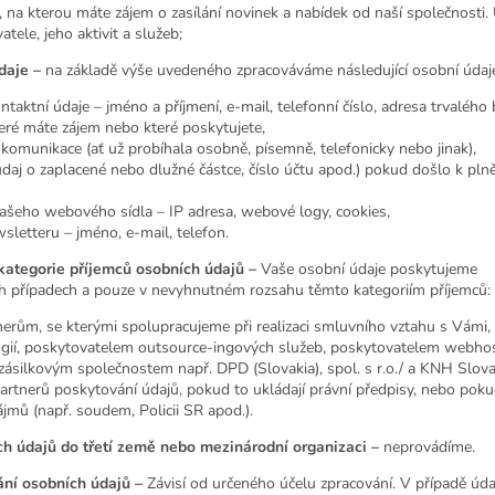
 na kterou máte zájem o zasílání novinek a nabídek od naší společnosti. Ú
ele, jeho aktivit a služeb;
daje –
na základě výše uvedeného zpracováváme následující osobní údaj
ontaktní údaje – jméno a příjmení, e-mail, telefonní číslo, adresa trvalého 
teré máte zájem nebo které poskytujete,
 komunikace (ať už probíhala osobně, písemně, telefonicky nebo jinak),
údaj o zaplacené nebo dlužné částce, číslo účtu apod.) pokud došlo k plně
našeho webového sídla – IP adresa, webové logy, cookies,
sletteru – jméno, e-mail, telefon.
kategorie příjemců osobních údajů –
Vaše osobní údaje poskytujeme
 případech a pouze v nevyhnutném rozsahu těmto kategoriím příjemců:
rům, se kterými spolupracujeme při realizaci smluvního vztahu s Vámi,
ogií, poskytovatelem outsource-ingových služeb, poskytovatelem webhos
zásilkovým společnostem např. DPD (Slovakia), spol. s r.o./ a
KNH Slovak
artnerů poskytování údajů, pokud to ukládají právní předpisy, nebo poku
jmů (např. soudem, Policii SR apod.).
h údajů do třetí země nebo mezinárodní organizaci –
neprovádíme.
ní osobních údajů –
Závisí od určeného účelu zpracování. V případě úda