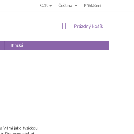
CZK
Čeština
Přihlášení
NÁKUPNÍ
Prázdný košík
KOŠÍK
Ihriská
s Vámi jako fyzickou
b. Provozovatel při