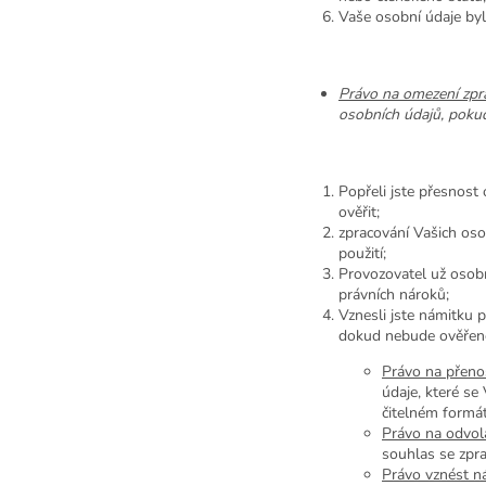
Vaše osobní údaje byl
Právo na omezení zpr
osobních údajů, pokud 
Popřeli jste přesnost
ověřit;
zpracování Vašich oso
použití;
Provozovatel už osobn
právních nároků;
Vznesli jste námitku p
dokud nebude ověřeno
Právo na přeno
údaje, které se
čitelném formát
Právo na odvol
souhlas se zpra
Právo vznést n