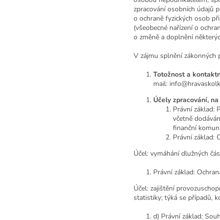
zpracování osobních údajů 
o ochraně fyzických osob př
(všeobecné nařízení o ochran
o změně a doplnění některýc
V zájmu splnění zákonných p
Totožnost a kontaktn
mail: info@hravaskolk
Účely zpracování, na 
Právní základ:
včetně dodávání
finanční komuni
Právní základ:
Účel: vymáhání dlužných čás
Právní základ: Ochra
Účel: zajištění provozuschop
statistiky; týká se případů,
d) Právní základ: Sou