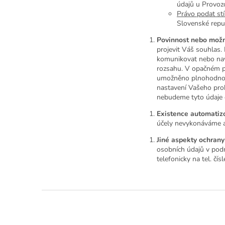
údajů u Provoz
Právo podat st
Slovenské repub
Povinnost nebo možn
projevit Váš souhlas
komunikovat nebo navš
rozsahu. V opačném p
umožněno plnohodnotn
nastavení Vašeho proh
nebudeme tyto údaje 
Existence automatiz
účely nevykonáváme a
Jiné aspekty ochrany
osobních údajů v pod
telefonicky na tel. čís
Z
á
p