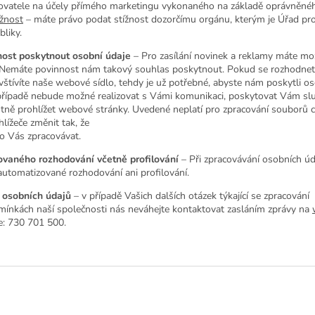
ovatele na účely přímého marketingu vykonaného na základě oprávněné
ížnost
– máte právo podat stížnost dozorčímu orgánu, kterým je Úřad pr
liky.
ost poskytnout osobní údaje
– Pro zasílání novinek a reklamy máte m
. Nemáte povinnost nám takový souhlas poskytnout. Pokud se rozhodnet
tívíte naše webové sídlo, tehdy je už potřebné, abyste nám poskytli o
řípadě nebude možné realizovat s Vámi komunikaci, poskytovat Vám sl
ě prohlížet webové stránky. Uvedené neplatí pro zpracování souborů c
lížeče změnit tak, že
o Vás zpracovávat.
ovaného rozhodování včetně profilování
– Při zpracovávání osobních ú
utomatizované rozhodování ani profilování.
 osobních údajů
– v případě Vašich dalších otázek týkající se zpracování
mínkách naší společnosti nás neváhejte kontaktovat zasláním zprávy na
le: 730 701 500.