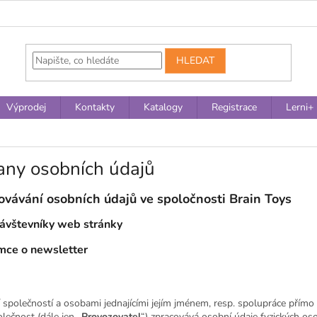
HLEDAT
Výprodej
Kontakty
Katalogy
Registrace
Lerni+
any osobních údajů
vávání osobních údajů ve spoločnosti Brain Toys
návštevníky web stránky
emce o newsletter
 společností a osobami jednajícími jejím jménem, resp. spolupráce přímo 
ečnost (dále jen „
Provozovatel
“) zpracovává osobní údaje fyzických oso