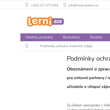
Přejít
+420 227 072 604
info@mybraintoys.eu
na
obsah
Všechny produkty
Bestsellery
Novinky
Domů
Podmínky ochrany osobních údajů
Podmínky ochr
Oboznámení o zpraco
pro smluvní partnery / 
užívatele e-shopu/ záj
Za účelem spolupráce s Vaší
osobou nepodnikatelem, spol