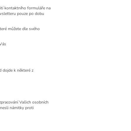
ití kontaktního formuláře na
ewsletteru pouze po dobu
teré můžete dle svého
 Vás
 dojde k některé z
zpracování Vašich osobních
nesli námitky proti