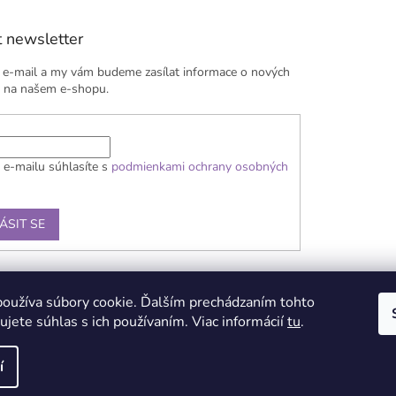
 newsletter
j e-mail a my vám budeme zasílat informace o nových
 na našem e-shopu.
 e-mailu súhlasíte s
podmienkami ochrany osobných
ÁSIT SE
ba
Obchodní podmínky
Reklamační řád
Kontakty
Podmínka ochrany 
oužíva súbory cookie. Ďalším prechádzaním tohto
jete súhlas s ich používaním. Viac informácií
tu
.
í