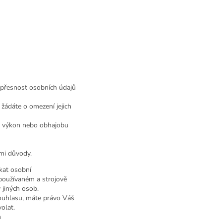
 přesnost osobních údajů
 žádáte o omezení jejich
í, výkon nebo obhajobu
mi důvody.
kat osobní
ě používaném a strojově
 jiných osob.
souhlasu, máte právo Váš
olat.
h