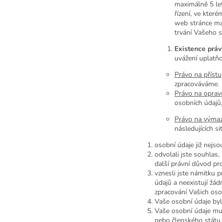
maximálně 5 let
řízení, ve kter
web stránce ma
trvání Vašeho 
Existence práv
uvážení uplatňo
Právo na příst
zpracováváme. 
Právo na oprav
osobních údajů
Právo na výma
následujících sit
osobní údaje již nejs
odvolali jste souhlas
další právní důvod pro
vznesli jste námitku
údajů a neexistují žád
zpracování Vašich oso
Vaše osobní údaje byl
Vaše osobní údaje mu
nebo členského státu,