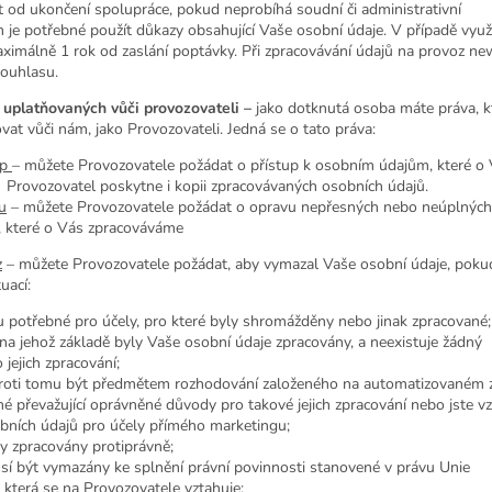
 od ukončení spolupráce, pokud neprobíhá soudní či administrativní
ém je potřebné použít důkazy obsahující Vaše osobní údaje. V případě využ
ximálně 1 rok od zaslání poptávky. Při zpracovávání údajů na provoz n
souhlasu.
 uplatňovaných vůči provozovateli –
jako dotknutá osoba máte práva, k
vat vůči nám, jako Provozovateli. Jedná se o tato práva:
up
– můžete Provozovatele požádat o přístup k osobním údajům, které o
Provozovatel poskytne i kopii zpracovávaných osobních údajů.
u
– můžete Provozovatele požádat o opravu nepřesných nebo neúplných
, které o Vás zpracováváme
z
– můžete Provozovatele požádat, aby vymazal Vaše osobní údaje, pokud
uací:
ou potřebné pro účely, pro které byly shromážděny nebo jinak zpracované;
, na jehož základě byly Vaše osobní údaje zpracovány, a neexistuje žádný
 jejich zpracování;
 proti tomu být předmětem rozhodování založeného na automatizovaném 
né převažující oprávněné důvody pro takové jejich zpracování nebo jste vz
bních údajů pro účely přímého marketingu;
y zpracovány protiprávně;
sí být vymazány ke splnění právní povinnosti stanovené v právu Unie
 která se na Provozovatele vztahuje;