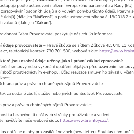
postupuje podle ustanovení nařízení Evropského parlamentu a Rady (EU
i zpracovávání osobních údajů a o volném pohybu těchto údajů, kterým s
ě údajů) (dále jen "
Nařízení
") a podle ustanovení zákona č. 18/2018 Z.z.
h zákonů (dále jen "
Zákon
").
ovinností Vám Provozovatel poskytuje následující informace:
í údaje provozovatele –
Hravá škôlka se sídlem Žižková 4D, 040 11 Koš
a.cz, telefonický kontakt: 730 701 500, webové sídlo:
https://www.braint
které jsou osobní údaje určeny, jako i právní základ zpracování:
 Plnění smlouvy nebo vykonání opatření přijatých před uzavřením smlouv
 zboží prostřednictvím e-shopu. Účel: realizace smluvního závazku včetn
kace;
 Ochrana práv a právem chráněných zájmů Provozovatele;
tek za dodané zboží, služby nebo jiných pohledávek Provozovatele;
na práv a právem chráněných zájmů Provozovatele;
nosti a bezpečnosti naší web stránky pro uživatele a vedení
 kdy navštívíte naše webové sídlo:
https://www.braintoys.cz/
;
hlas dotčené osoby pro zasílání novinek (newsletter). Souhlas nám uděl