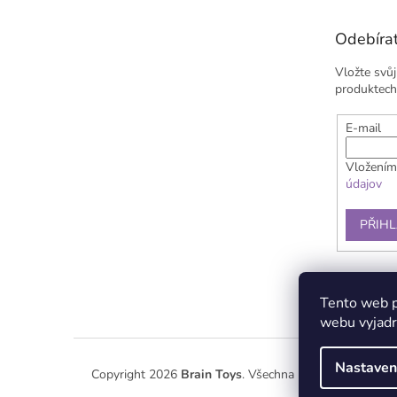
a
t
Odebírat
í
Vložte svů
produktech
E-mail
Vložením
údajov
PŘIHL
Doprava a plat
Tento web p
webu vyjadru
Nastaven
Copyright 2026
Brain Toys
. Všechna práva vyhrazena.