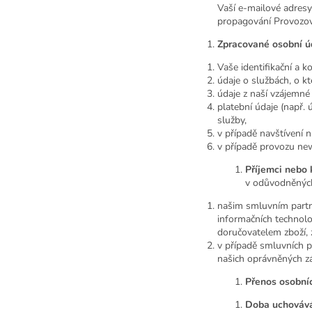
Vaší e-mailové adresy,
propagování Provozovat
Zpracované osobní ú
Vaše identifikační a k
údaje o službách, o k
údaje z naší vzájemné
platební údaje (např. 
služby,
v případě navštívení 
v případě provozu new
Příjemci nebo 
v odůvodněných
našim smluvním partne
informačních technol
doručovatelem zboží, 
v případě smluvních p
našich oprávněných zá
Přenos osobníc
Doba uchovává