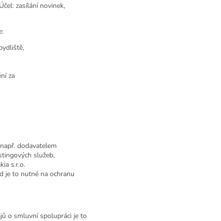
čel: zasílání novinek,
e:
bydliště,
ní za
 např. dodavatelem
tingových služeb,
ia s.r.o.
d je to nutné na ochranu
jů o smluvní spolupráci je to