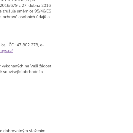
) 2016/679 z 27. dubna 2016
e zrušuje směrnice 95/46/ES
 o ochraně osobních údajů a
ice, IČO: 47 802 278, e-
oys.cz/
y vykonaných na Vaši žádost,
ě související obchodní a
íte dobrovolným vložením