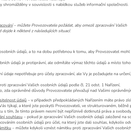
y shromážděny v souvislosti s nabídkou služeb informační společnosti.
acování
– můžete Provozovatele požádat, aby omezil zpracování Vašich
dojde k některé z následujících situací:
 osobních údajů, a to na dobu potřebnou k tomu, aby Provozovatel mohl
bních údajů je protiprávní, ale odmítáte výmaz těchto údajů a místo toho
í údaje nepotřebuje pro účely zpracování, ale Vy je požadujete na určen
roti zpracování Vašich osobních údajů podle čl. 21 odst. 1 Nařízení,
, zda oprávněné důvody Provozovatele převažují nad Vašimi oprávněný
sitelnost údajů
– v případech předpokládaných Nařízením máte právo zís
 Vás týkají, a které jste poskytli Provozovateli, ve strukturovaném, běžn
u s tím, že tímto právem nesmí být nepříznivě dotknutá práva a svobody
ání souhlasu
– pokud je zpracování Vašich osobních údajů založené na 
cováním osobních údajů pro účel, na který jste dali souhlas, kdykoliv odv
ámitku
– můžete kdykoli vznést námitku proti zpracování Vašich osobníc