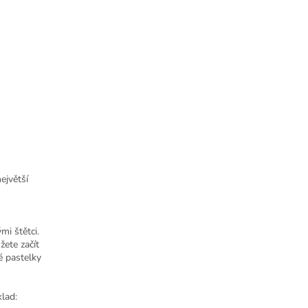
největší
mi štětci.
ete začít
é pastelky
lad: