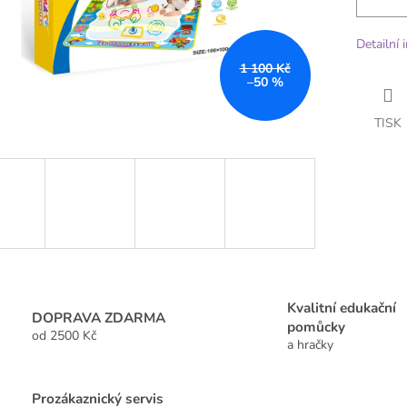
Detailní 
1 100 Kč
–50 %
TISK
Kvalitní edukační
DOPRAVA ZDARMA
pomůcky
od 2500 Kč
a hračky
Prozákaznický servis