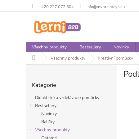
Přejít
+420 227 072 604
info@mybraintoys.eu
na
obsah
Všechny produkty
Bestsellery
Novinky
Domů
Všechny produkty
Kreativní pomůcky
P
Pod
o
Přeskočit
s
Kategorie
kategorie
t
r
Didaktické a vzdelávacie pomôcky
a
Bestsellery
n
Novinky
n
í
Balíčky
p
Všechny produkty
a
Ostatné