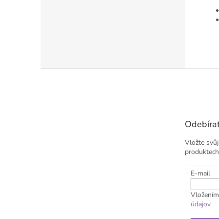
Z
á
p
a
t
Odebírat
í
Vložte svů
produktech
E-mail
Vložením
údajov