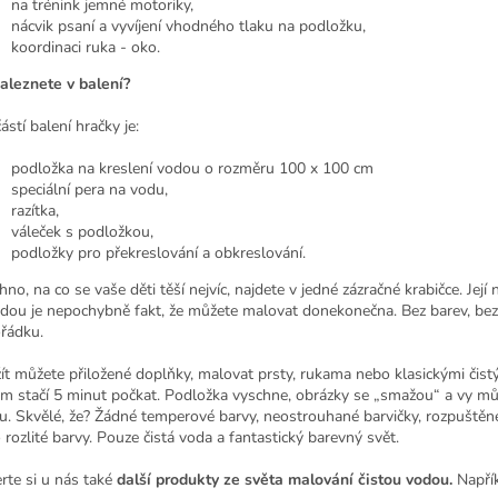
na trénink jemné motoriky,
nácvik psaní a vyvíjení vhodného tlaku na podložku,
koordinaci ruka - oko.
aleznete v balení?
stí balení hračky je:
podložka na kreslení vodou o rozměru 100 x 100 cm
speciální pera na vodu,
razítka,
váleček s podložkou,
podložky pro překreslování a obkreslování.
no, na co se vaše děti těší nejvíc, najdete v jedné zázračné krabičce. Její 
dou je nepochybně fakt, že můžete malovat donekonečna. Bez barev, bez
řádku.
ít můžete přiložené doplňky, malovat prsty, rukama nebo klasickými čistý
m stačí 5 minut počkat. Podložka vyschne, obrázky se „smažou“ a vy můž
u. Skvělé, že? Žádné temperové barvy, neostrouhané barvičky, rozpuštěn
 rozlité barvy. Pouze čistá voda a fantastický barevný svět.
rte si u nás také
další produkty ze světa malování čistou vodou.
Napřík