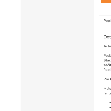
Popi
Det
Je t
Podl
Stač
začít
fasci
Pro 
Malo
fanta