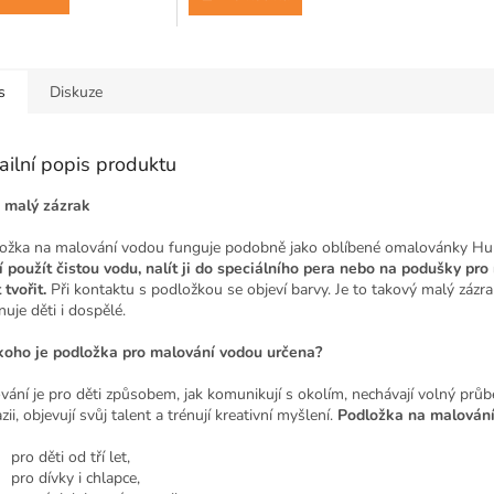
s
Diskuze
ailní popis produktu
o malý zázrak
ožka na malování vodou funguje podobně jako oblíbené omalovánky Hu
í použít čistou vodu, nalít ji do speciálního pera nebo na podušky pro 
 tvořit.
Při kontaktu s podložkou se objeví barvy. Je to takový malý zázra
nuje děti i dospělé.
koho je podložka pro malování vodou určena?
vání je pro děti způsobem, jak komunikují s okolím, nechávají volný prů
zii, objevují svůj talent a trénují kreativní myšlení.
Podložka na malování
pro děti od tří let,
pro dívky i chlapce,