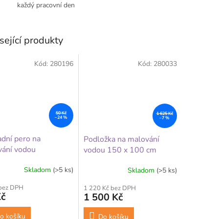
každý pracovní den
sející produkty
Kód:
280196
Kód:
280033
50 Kč
1 625 Kč
–24 %
–7 %
dní pero na
Podložka na malování
vání vodou
vodou 150 x 100 cm
Skladom
(>5 ks)
Skladom
(>5 ks)
 bez DPH
1 220 Kč bez DPH
Kč
1 500 Kč
o košíku
Do košíku