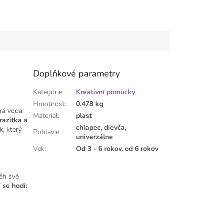
Doplňkové parametry
Kategorie
:
Kreativní pomůcky
Hmotnost
:
0.478 kg
rá voda!
Material
:
plast
razítka a
chlapec, dievča,
k, který
Pohlavie
:
univerzálne
Vek
:
Od 3 - 6 rokov, od 6 rokov
běh své
 se hodí: