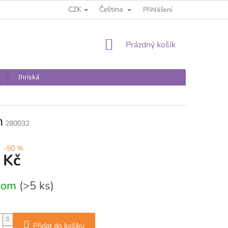
CZK
Čeština
Přihlášení
NÁKUPNÍ
Prázdný košík
KOŠÍK
Ihriská
m
280032
–50 %
 Kč
dom
(>5 ks)
Přidat do košíku