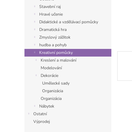
n
Stavební raj
e
Hravé učenie
l
Didaktické a vzdělávací pomůcky
Dramatická hra
Zmyslový zážitok
hudba a pohyb
Kreativní pomůcky
Kreslení a malování
Modelování
Dekorácie
Umělecké sady
Organizácia
Organizácia
Nábytek
Ostatní
Výprodej