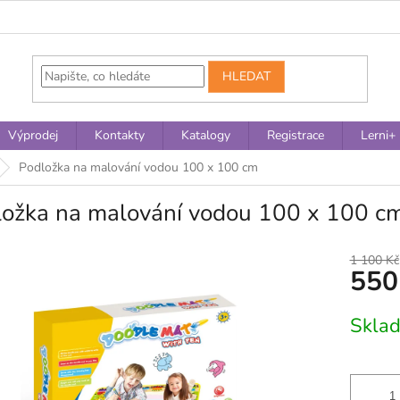
HLEDAT
Výprodej
Kontakty
Katalogy
Registrace
Lerni+
Podložka na malování vodou 100 x 100 cm
ložka na malování vodou 100 x 100 c
1 100 Kč
550
Měrná
Skla
cena: