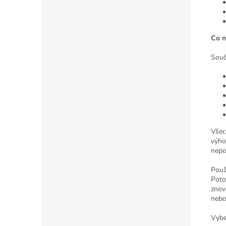
Co n
Součá
Všech
výho
nepo
Použ
Poto
znov
nebo
Vybe