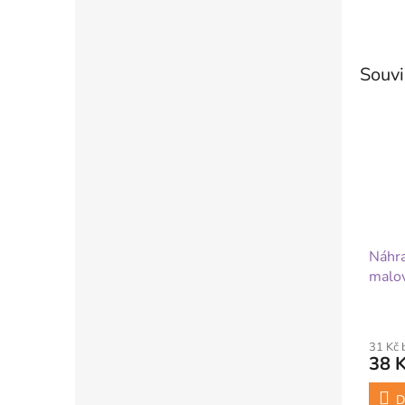
Souvi
Náhra
malo
31 Kč
38 
D