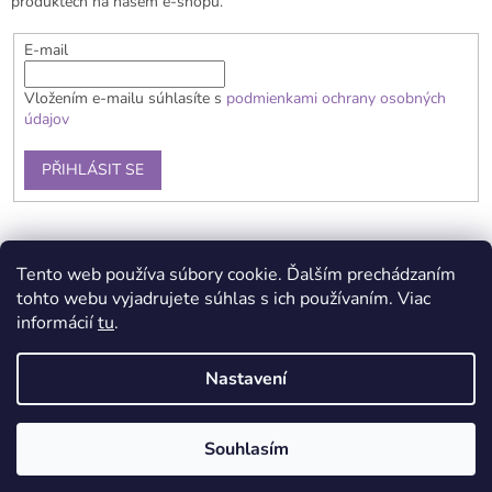
produktech na našem e-shopu.
E-mail
Vložením e-mailu súhlasíte s
podmienkami ochrany osobných
údajov
PŘIHLÁSIT SE
Doprava a platba
Obchodní podmínky
Reklamační řád
Tento web používa súbory cookie. Ďalším prechádzaním
Kontakty
Podmínka ochrany osobních údajů
tohto webu vyjadrujete súhlas s ich používaním. Viac
informácií
tu
.
Nastavení
Vytvořil Shoptet
Souhlasím
Copyright 2026
Brain Toys
. Všechna práva vyhrazena.