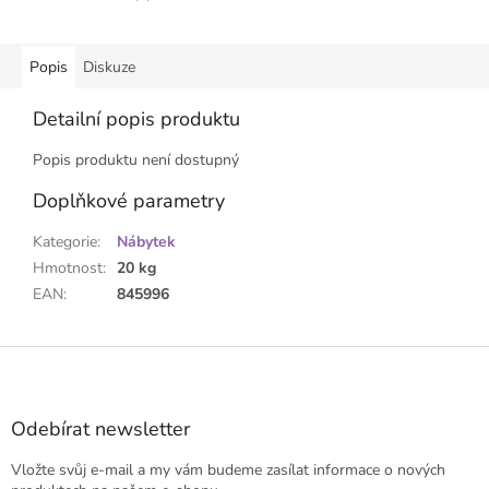
Popis
Diskuze
Detailní popis produktu
Popis produktu není dostupný
Doplňkové parametry
Kategorie
:
Nábytek
Hmotnost
:
20 kg
EAN
:
845996
Z
á
p
a
Odebírat newsletter
t
Vložte svůj e-mail a my vám budeme zasílat informace o nových
í