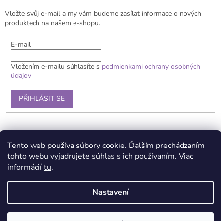
t
Vložte svůj e-mail a my vám budeme zasílat informace o nových
í
produktech na našem e-shopu.
E-mail
Vložením e-mailu súhlasíte s
podmienkami ochrany osobných
údajov
PŘIHLÁSIT SE
Doprava a platba
Obchodní podmínky
Reklamační řád
Tento web používa súbory cookie. Ďalším prechádzaním
Kontakty
Podmínka ochrany osobních údajů
tohto webu vyjadrujete súhlas s ich používaním. Viac
informácií
tu
.
Nastavení
Vytvořil Shoptet