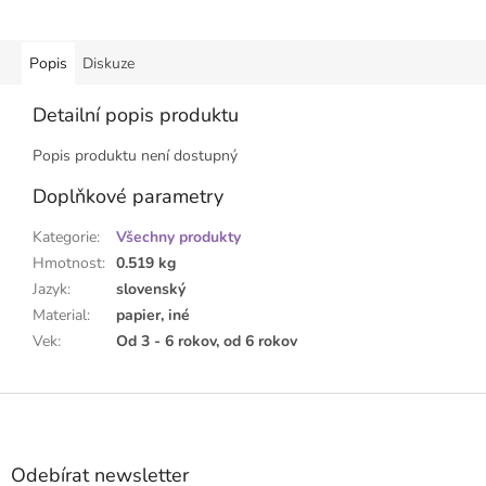
Popis
Diskuze
Detailní popis produktu
Popis produktu není dostupný
Doplňkové parametry
Kategorie
:
Všechny produkty
Hmotnost
:
0.519 kg
Jazyk
:
slovenský
Material
:
papier, iné
Vek
:
Od 3 - 6 rokov, od 6 rokov
Z
á
p
a
Odebírat newsletter