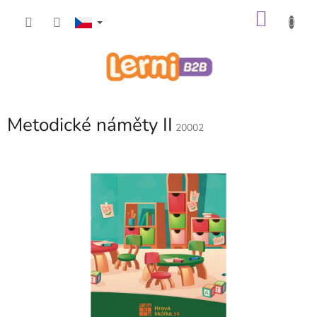
Přejít
NÁKU
na
obsah
KOŠÍK
Metodické náměty II
20002