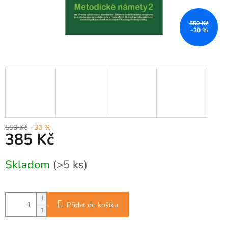
550 Kč
–30 %
550 Kč
–30 %
385 Kč
Měrná
Skladom
(>5 ks)
cena:
Přidat do košíku