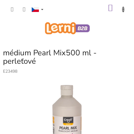
Přejít
NÁKU
na
obsah
KOŠÍK
médium Pearl Mix500 ml -
perleťové
E23498