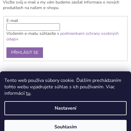
Vložte svůj e-mail a my vám budeme zasílat informace o nových
í
produktech na našem e-shopu.
E-mail
Vložením e-mailu súhlasíte s
podmienkami ochrany osobných
údajov
PŘIHLÁSIT SE
Doprava a platba
Obchodní podmínky
Reklamační řád
Tento web používa súbory cookie. Ďalším prechádzaním
Kontakty
Podmínka ochrany osobních údajů
tohto webu vyjadrujete súhlas s ich používaním. Viac
informácií
tu
.
Nastavení
Vytvořil Shoptet
Souhlasím
Copyright 2026
Brain Toys
. Všechna práva vyhrazena.