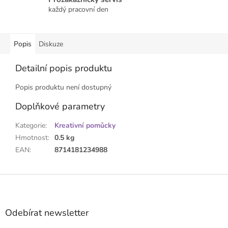
každý pracovní den
Popis
Diskuze
Detailní popis produktu
Popis produktu není dostupný
Doplňkové parametry
Kategorie
:
Kreativní pomůcky
Hmotnost
:
0.5 kg
EAN
:
8714181234988
Z
á
p
a
Odebírat newsletter
t