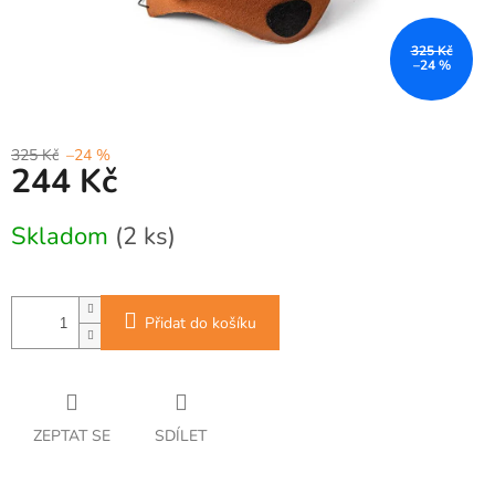
325 Kč
–24 %
325 Kč
–24 %
244 Kč
Měrná
Skladom
(2 ks)
cena:
Přidat do košíku
ZEPTAT SE
SDÍLET