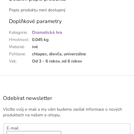
Popis produktu není dostupný
Doplňkové parametry
Kategorie
:
Dramatická hra
Hmotnost
:
0.045 kg
Material
:
iné
Pohlavie
:
chlapec, dievča, univerzálne
Vek
:
Od 3 - 6 rokov, od 6 rokov
Z
á
p
a
Odebírat newsletter
t
Vložte svůj e-mail a my vám budeme zasílat informace o nových
í
produktech na našem e-shopu.
E-mail