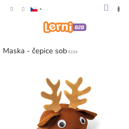
Přejít
NÁKU
na
obsah
KOŠÍK
Maska - čepice sob
6154