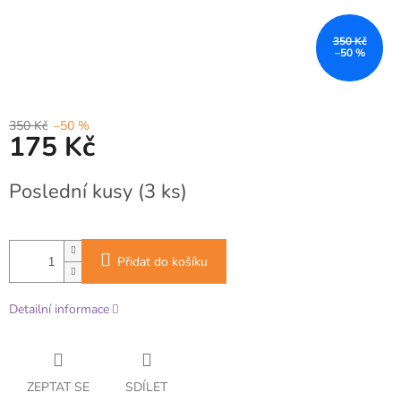
350 Kč
–50 %
350 Kč
–50 %
175 Kč
Měrná
Poslední kusy
(3 ks)
cena:
Přidat do košíku
Detailní informace
ZEPTAT SE
SDÍLET