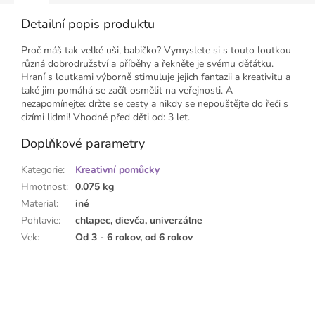
Detailní popis produktu
Proč máš tak velké uši, babičko? Vymyslete si s touto loutkou
různá dobrodružství a příběhy a řekněte je svému děťátku.
Hraní s loutkami výborně stimuluje jejich fantazii a kreativitu a
také jim pomáhá se začít osmělit na veřejnosti. A
nezapomínejte: držte se cesty a nikdy se nepouštějte do řeči s
cizími lidmi! Vhodné před děti od: 3 let.
Doplňkové parametry
Kategorie
:
Kreativní pomůcky
Hmotnost
:
0.075 kg
Material
:
iné
Pohlavie
:
chlapec, dievča, univerzálne
Vek
:
Od 3 - 6 rokov, od 6 rokov
Z
á
p