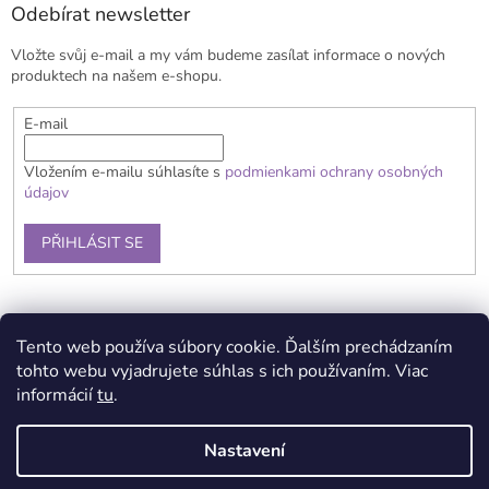
a
Odebírat newsletter
t
Vložte svůj e-mail a my vám budeme zasílat informace o nových
í
produktech na našem e-shopu.
E-mail
Vložením e-mailu súhlasíte s
podmienkami ochrany osobných
údajov
PŘIHLÁSIT SE
Doprava a platba
Obchodní podmínky
Reklamační řád
Tento web používa súbory cookie. Ďalším prechádzaním
Kontakty
Podmínka ochrany osobních údajů
tohto webu vyjadrujete súhlas s ich používaním. Viac
informácií
tu
.
Nastavení
Vytvořil Shoptet