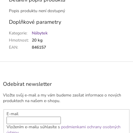
Popis produktu není dostupný
Doplňkové parametry
Kategorie
:
Nábytek
Hmotnost
:
20 kg
EAN
:
846157
Z
á
p
a
Odebírat newsletter
t
Vložte svůj e-mail a my vám budeme zasílat informace o nových
í
produktech na našem e-shopu.
E-mail
Vložením e-mailu súhlasíte s
podmienkami ochrany osobných
údajov