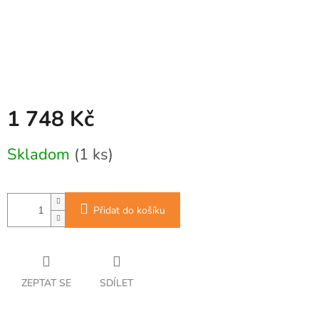
1 748 Kč
Měrná
Skladom
(1 ks)
cena:
Přidat do košíku
ZEPTAT SE
SDÍLET