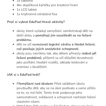
2x šablona
4ks doplňkové kartičky pro kreativní hraní
1x LCD tablet
1x trojhranná stíratelná fixa
Proč si vybrat EduPad Hravé aktivity?
úkoly, které vyžadují zamyšlení, zaměstnávají děti na
delší dobu a
pomáhají jim soustředit se na řešení
problému
,
děti se učí
vyvozovat logické závěry a hledat řešení,
což posiluje jejich analytické schopnosti
,
úkoly jsou navrženy tak, aby dětem přinesly
radost při
řešení problémů
, přičemž se učí důležité dovednosti
jako počítání, hledání rozdílů, základy kódování a
orientaci v bludištích.
JAK si s EduPad hrát?
P
řemýšlení nad úkolem:
Před začátkem úkolu
povzbuďte dítě, aby se na úkol podívalo a samo přišlo
na to, co má řešit. Tento krok podporuje jeho
samostatnost, zvědavost a schopnost nacházet řešení
vlastními silami.