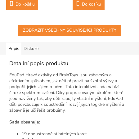
Do košíku
Do košíku
ZOBRAZIT VŠECHNY SOUVISEJÍCÍ PRODUKTY
Popis
Diskuze
Detailní popis produktu
EduPad Hravé aktivity od BrainToys jsou zábavným a
efektivním způsobem, jak děti připravit na školní výzvy a
podpořit jejich zájem o učení. Tato interaktivní sada nabízí
široké spektrum cvičení. Díky propracovaným úkolům, které
jsou navrženy tak, aby děti zapojily vlastní myšlení, EduPad
děti povzbuzuje k soustředění, rozvíjí jejich logické myšlení a
zábavně je učí řešit problémy.
Sada obsahuje:
19 oboustranně stíratelných karet