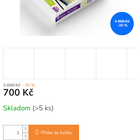
1 000 Kč
–30 %
1 000 Kč
–30 %
700 Kč
Měrná
Skladom
(>5 ks)
cena:
Přidat do košíku