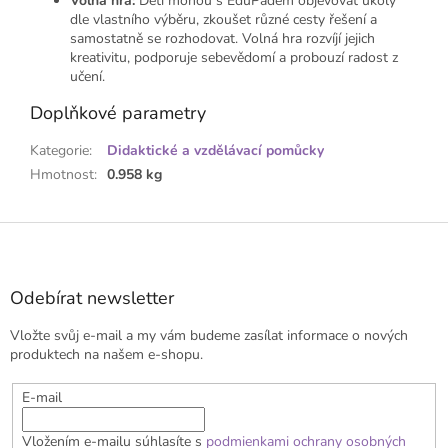
Volná hra:
Děti mohou s EduPadem objevovat úkoly
dle vlastního výběru, zkoušet různé cesty řešení a
samostatně se rozhodovat. Volná hra rozvíjí jejich
kreativitu, podporuje sebevědomí a probouzí radost z
učení.
Doplňkové parametry
Kategorie
:
Didaktické a vzdělávací pomůcky
Hmotnost
:
0.958 kg
Z
á
p
a
Odebírat newsletter
t
Vložte svůj e-mail a my vám budeme zasílat informace o nových
í
produktech na našem e-shopu.
E-mail
Vložením e-mailu súhlasíte s
podmienkami ochrany osobných