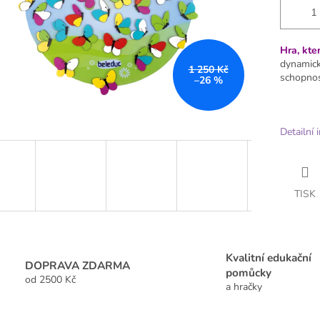
Hra, kte
dynamic
1 250 Kč
schopnos
–26 %
Detailní 
TISK
Kvalitní edukační
DOPRAVA ZDARMA
pomůcky
od 2500 Kč
a hračky