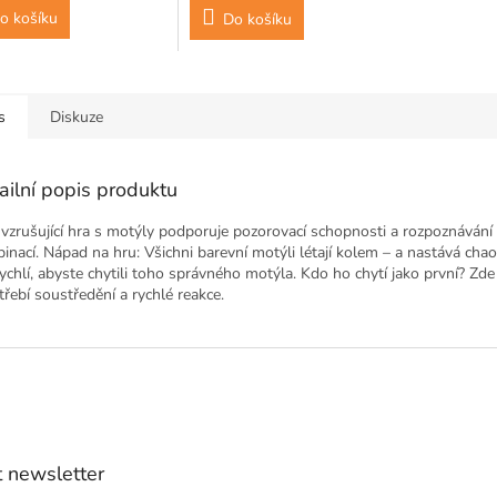
o košíku
Do košíku
s
Diskuze
ailní popis produktu
 vzrušující hra s motýly podporuje pozorovací schopnosti a rozpoznávání
inací. Nápad na hru: Všichni barevní motýli létají kolem – a nastává cha
rychlí, abyste chytili toho správného motýla. Kdo ho chytí jako první? Zde 
třebí soustředění a rychlé reakce.
 newsletter