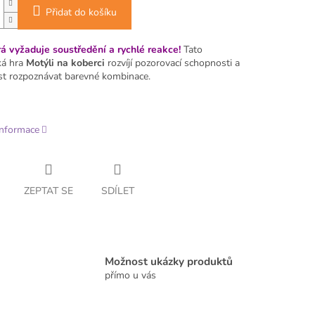
Přidat do košíku
rá vyžaduje soustředění a rychlé reakce!
Tato
ká hra
Motýli na koberci
rozvíjí pozorovací schopnosti a
t rozpoznávat barevné kombinace.
informace
ZEPTAT SE
SDÍLET
Možnost ukázky produktů
přímo u vás