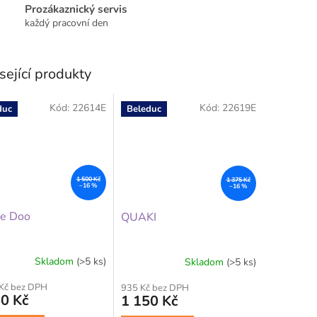
Prozákaznický servis
každý pracovní den
sející produkty
Kód:
22614E
Kód:
22619E
duc
Beleduc
1 500 Kč
1 375 Kč
–16 %
–16 %
ie Doo
QUAKI
Skladom
(>5 ks)
Skladom
(>5 ks)
 Kč bez DPH
935 Kč bez DPH
0 Kč
1 150 Kč