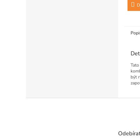
D
Popi
Det
Tato
komb
být 
zapo
Z
á
p
a
t
Odebírat
í