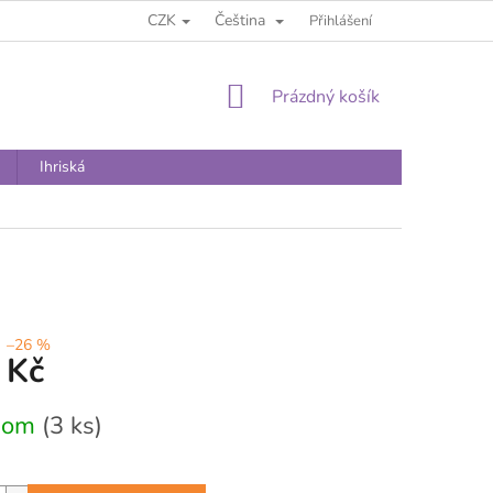
CZK
Čeština
Přihlášení
NÁKUPNÍ
Prázdný košík
KOŠÍK
Ihriská
–26 %
 Kč
dom
(3 ks)