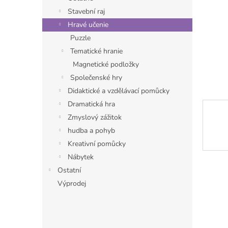
n
Stavební raj
e
Hravé učenie
l
Puzzle
Tematické hranie
Magnetické podložky
Společenské hry
Didaktické a vzdělávací pomůcky
Dramatická hra
Zmyslový zážitok
hudba a pohyb
Kreativní pomůcky
Nábytek
Ostatní
Výprodej