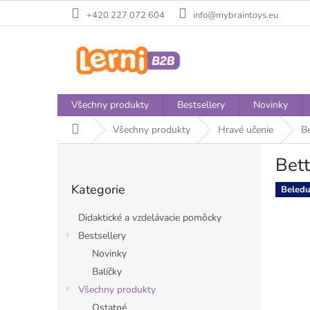
Přejít
+420 227 072 604
info@mybraintoys.eu
na
obsah
Všechny produkty
Bestsellery
Novinky
Domů
Všechny produkty
Hravé učenie
Be
P
Bett
o
Přeskočit
s
Kategorie
kategorie
Beledu
t
r
Didaktické a vzdelávacie pomôcky
a
Bestsellery
n
Novinky
n
í
Balíčky
p
Všechny produkty
a
Ostatné