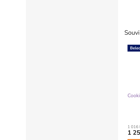
Souvi
Bele
Cook
1 016
1 25