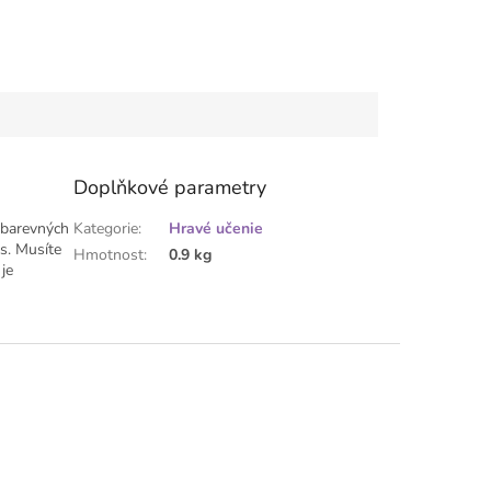
Doplňkové parametry
 barevných
Kategorie
:
Hravé učenie
os. Musíte
Hmotnost
:
0.9 kg
je