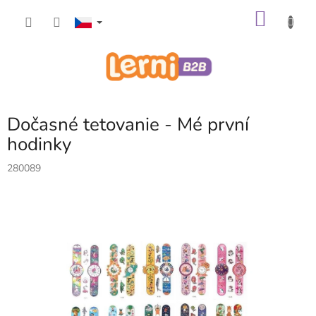
Přejít
NÁKU
na
obsah
KOŠÍK
Dočasné tetovanie - Mé první
hodinky
280089