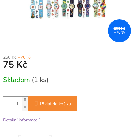
250 Kč
–70 %
250 Kč
–70 %
75 Kč
Měrná
Skladom
(1 ks)
cena:
Přidat do košíku
Detailní informace