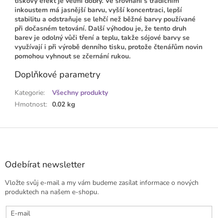
tiskový efekt je velmi dobrý. Ve srovnání s tradičním
inkoustem má jasnější barvu, vyšší koncentraci, lepší
stabilitu a odstraňuje se lehčí než běžné barvy používané
při dočasném tetování. Další výhodou je, že tento druh
barev je odolný vůči tření a teplu, takže sójové barvy se
využívají i při výrobě denního tisku, protože čtenářům novin
pomohou vyhnout se zčernání rukou.
Doplňkové parametry
Kategorie
:
Všechny produkty
Hmotnost
:
0.02 kg
Z
á
p
a
Odebírat newsletter
t
Vložte svůj e-mail a my vám budeme zasílat informace o nových
í
produktech na našem e-shopu.
E-mail