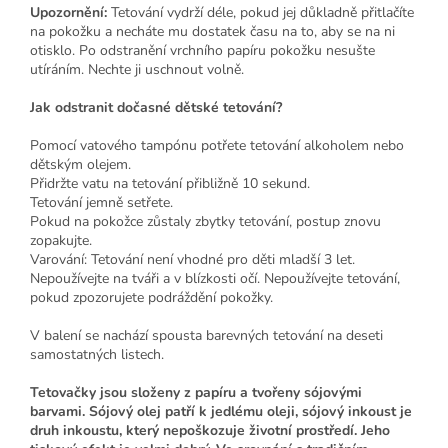
Upozornění:
Tetování vydrží déle, pokud jej důkladně přitlačíte
na pokožku a necháte mu dostatek času na to, aby se na ni
otisklo. Po odstranění vrchního papíru pokožku nesušte
utíráním. Nechte ji uschnout volně.
Jak odstranit dočasné dětské tetování?
Pomocí vatového tampónu potřete tetování alkoholem nebo
dětským olejem.
Přidržte vatu na tetování přibližně 10 sekund.
Tetování jemně setřete.
Pokud na pokožce zůstaly zbytky tetování, postup znovu
zopakujte.
Varování: Tetování není vhodné pro děti mladší 3 let.
Nepoužívejte na tváři a v blízkosti očí. Nepoužívejte tetování,
pokud zpozorujete podráždění pokožky.
V balení se nachází spousta barevných tetování na deseti
samostatných listech.
Tetovačky jsou složeny z papíru a tvořeny sójovými
barvami. Sójový olej patří k jedlému oleji, sójový inkoust je
druh inkoustu, který nepoškozuje životní prostředí. Jeho