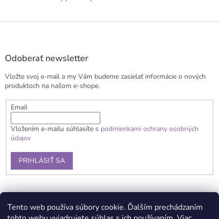
Z
á
p
ä
Odoberať newsletter
t
Vložte svoj e-mail a my Vám budeme zasielať informácie o nových
i
produktoch na našom e-shope.
e
Email
Vložením e-mailu súhlasíte s
podmienkami ochrany osobných
údajov
PRIHLÁSIŤ SA
Obchodné podmienky
Doprava a platba
Reklamačný poriadok
Tento web používa súbory cookie. Ďalším prechádzaním
Kontaky
Podmienky ochrany osobných údajov
tohto webu vyjadrujete súhlas s ich používaním. Viac