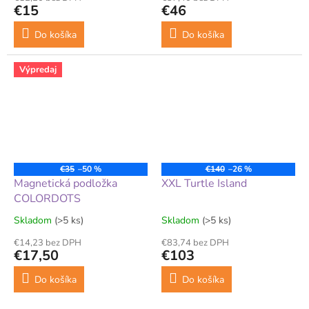
€15
€46
Do košíka
Do košíka
Výpredaj
€35
–50 %
€140
–26 %
Magnetická podložka
XXL Turtle Island
COLORDOTS
Skladom
(>5 ks)
Skladom
(>5 ks)
€14,23 bez DPH
€83,74 bez DPH
€17,50
€103
Do košíka
Do košíka