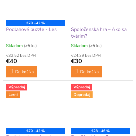
€70
–42 %
Podlahové puzzle - Les
Spoločenská hra – Ako sa
tvárim?
Skladom
(>5 ks)
Skladom
(>5 ks)
€32,52 bez DPH
€24,39 bez DPH
€40
€30
Do košíka
Do košíka
Výpredaj
Výpredaj
Lerni
Dopredaj
€70
–42 %
€28
–46 %