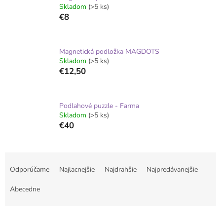
Skladom
(>5 ks)
€8
Magnetická podložka MAGDOTS
Skladom
(>5 ks)
€12,50
Podlahové puzzle - Farma
Skladom
(>5 ks)
€40
R
a
Odporúčame
Najlacnejšie
Najdrahšie
Najpredávanejšie
d
e
Abecedne
n
i