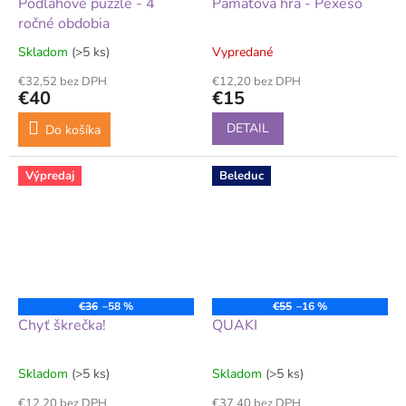
Podlahové puzzle - 4
Pamäťová hra - Pexeso
ročné obdobia
Skladom
(>5 ks)
Vypredané
€32,52 bez DPH
€12,20 bez DPH
€40
€15
DETAIL
Do košíka
Výpredaj
Beleduc
€36
–58 %
€55
–16 %
Chyť škrečka!
QUAKI
Skladom
(>5 ks)
Skladom
(>5 ks)
€12,20 bez DPH
€37,40 bez DPH