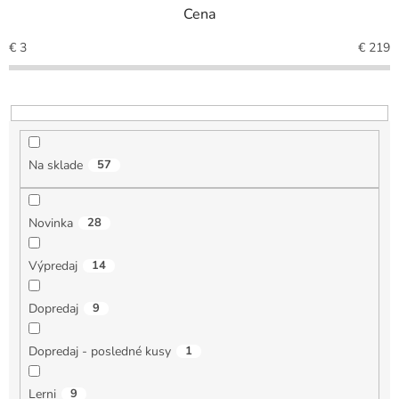
e
Cena
p
r
€
3
€
219
o
d
u
k
t
o
Na sklade
57
v
Novinka
28
Výpredaj
14
Dopredaj
9
Dopredaj - posledné kusy
1
Lerni
9