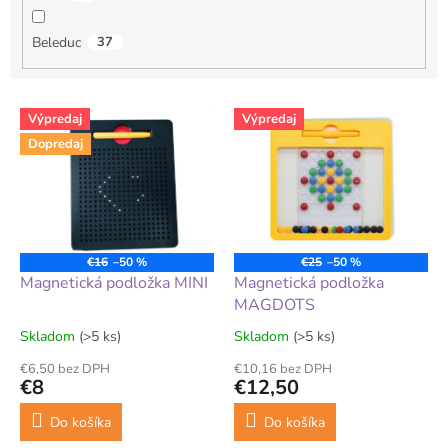
Beleduc
37
V
Výpredaj
Výpredaj
ý
Dopredaj
p
i
s
p
r
o
€16
–50 %
€25
–50 %
d
Magnetická podložka MINI
Magnetická podložka
u
MAGDOTS
k
Skladom
(>5 ks)
Skladom
(>5 ks)
t
o
€6,50 bez DPH
€10,16 bez DPH
€8
€12,50
v
Do košíka
Do košíka