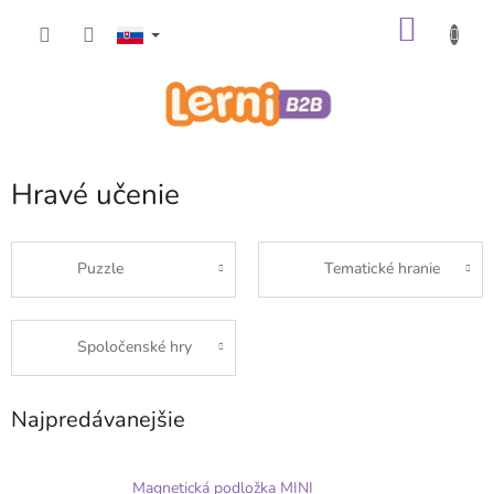
Prejsť
NÁKU
na
obsah
KOŠÍK
Hravé učenie
Puzzle
Tematické hranie
Spoločenské hry
Najpredávanejšie
Magnetická podložka MINI