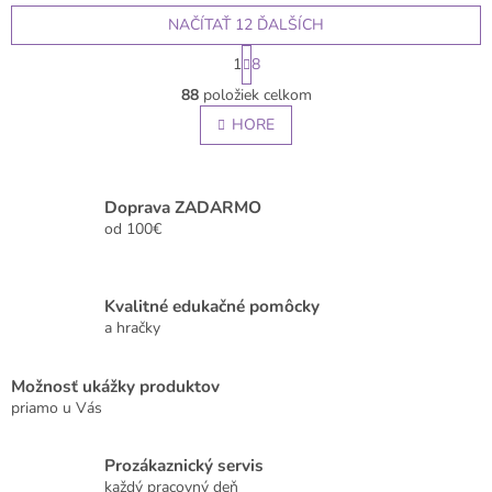
NAČÍTAŤ 12 ĎALŠÍCH
S
1
8
t
O
r
88
položiek celkom
v
á
l
HORE
n
á
k
o
d
v
a
a
c
Doprava ZADARMO
n
i
od 100€
i
e
e
p
r
Kvalitné edukačné pomôcky
v
a hračky
k
y
v
Možnosť ukážky produktov
ý
priamo u Vás
p
i
s
Prozákaznický servis
u
každý pracovný deň