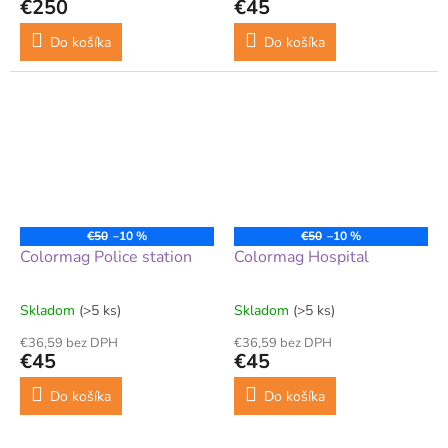
€250
€45
Do košíka
Do košíka
€50
–10 %
€50
–10 %
Colormag Police station
Colormag Hospital
Skladom
(>5 ks)
Skladom
(>5 ks)
€36,59 bez DPH
€36,59 bez DPH
€45
€45
Do košíka
Do košíka