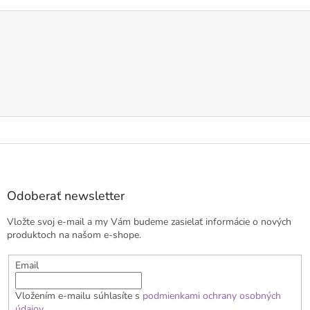
Z
á
p
ä
Odoberať newsletter
t
Vložte svoj e-mail a my Vám budeme zasielať informácie o nových
i
produktoch na našom e-shope.
e
Email
Vložením e-mailu súhlasíte s
podmienkami ochrany osobných
údajov