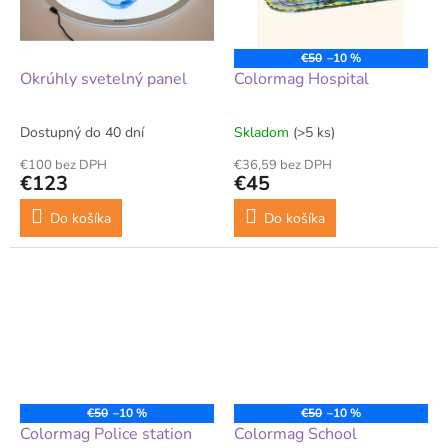
€50
–10 %
Okrúhly svetelný panel
Colormag Hospital
Dostupný do 40 dní
Skladom
(>5 ks)
€100 bez DPH
€36,59 bez DPH
€123
€45
Do košíka
Do košíka
€50
–10 %
€50
–10 %
Colormag Police station
Colormag School