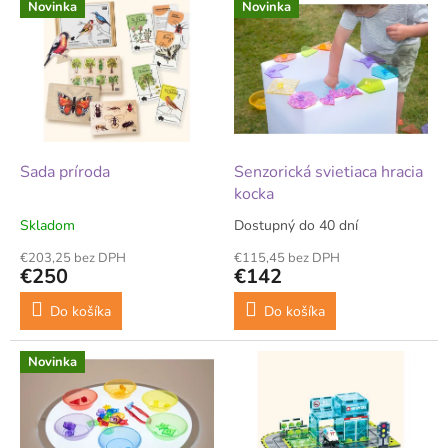
Novinka
Novinka
Sada príroda
Senzorická svietiaca hracia
kocka
Skladom
Dostupný do 40 dní
€203,25 bez DPH
€115,45 bez DPH
€250
€142
Do košíka
Do košíka
Novinka