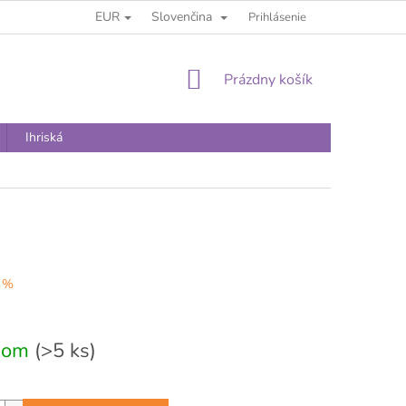
EUR
Slovenčina
Prihlásenie
NÁKUPNÝ
Prázdny košík
KOŠÍK
Ihriská
 %
vá
dom
(>5 ks)