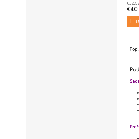
€32,5
€40
D
Popi
Pod
Sada
Preč