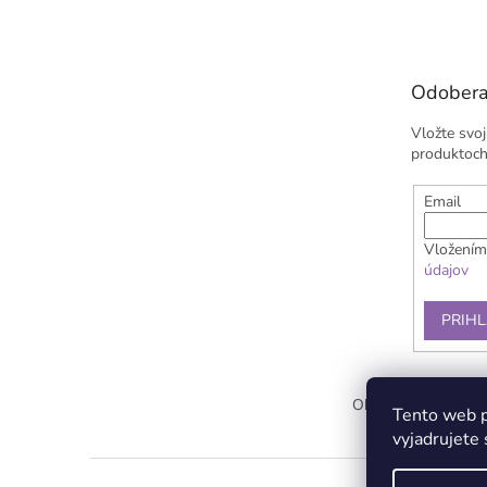
á
p
ä
t
Odobera
i
e
Vložte svo
produktoch
Email
Vložením
údajov
PRIHL
Obchodné podmien
Tento web p
vyjadrujete 