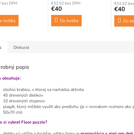
2 bez DPH
€32,52 bez DPH
€32,52 be
€40
€40
o košíka
Do košíka
Do ko
s
Diskusia
robný popis
 obsahuje
:
úložnú krabicu, v ktorej sa nachádza aktivita
45 drevených dielikov
10 drevených stojanov
plagát, ktorý môžete využiť ako predlohu (je v rovnakom rozmere ako p
50x70 cm)
o si vybrať Floor puzzle?
dieliky sú väčšie a hrubšie, vďaka čomu je
manipulácia s nimi pre deti