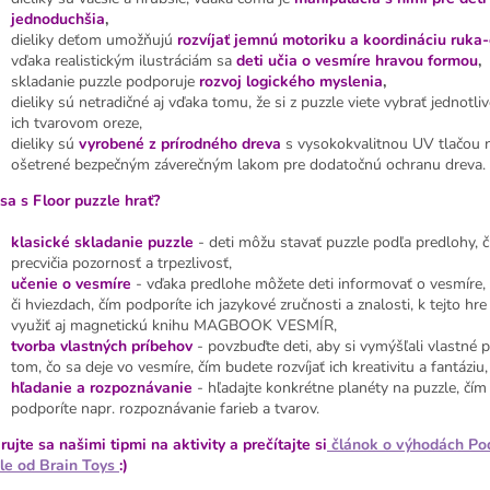
jednoduchšia
,
dieliky deťom umožňujú
rozvíjať jemnú motoriku a koordináciu ruka
vďaka realistickým ilustráciám sa
deti
učia o vesmíre hravou formou
,
skladanie puzzle podporuje
rozvoj logického myslenia
,
dieliky sú netradičné aj vďaka tomu, že si z puzzle viete vybrať jednotli
ich tvarovom oreze,
dieliky sú
vyrobené z prírodného dreva
s vysokokvalitnou UV tlačou 
ošetrené bezpečným záverečným lakom pre dodatočnú ochranu dreva.
sa s Floor puzzle hrať?
klasické skladanie puzzle
-
deti môžu stavať puzzle podľa predlohy, č
precvičia pozornosť a trpezlivosť,
učenie o vesmíre
- vďaka predlohe môžete deti informovať o vesmíre,
či hviezdach, čím podporíte ich jazykové zručnosti a znalosti, k tejto hr
využiť aj magnetickú knihu MAGBOOK VESMÍR,
tvorba vlastných príbehov
-
povzbuďte deti, aby si vymýšľali vlastné 
tom, čo sa deje vo vesmíre, čím budete rozvíjať ich kreativitu a fantáziu
hľadanie a rozpoznávanie
- hľadajte konkrétne planéty na puzzle, čím 
podporíte napr. rozpoznávanie farieb a tvarov.
irujte sa našimi tipmi na aktivity a prečítajte si
článok o výhodách Po
le od Brain Toys
:)