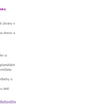
-oko
,
vé útvary v
na drevo
a
ím si
 planétách
e môžete
príbehy o
,
u detí
dlahového