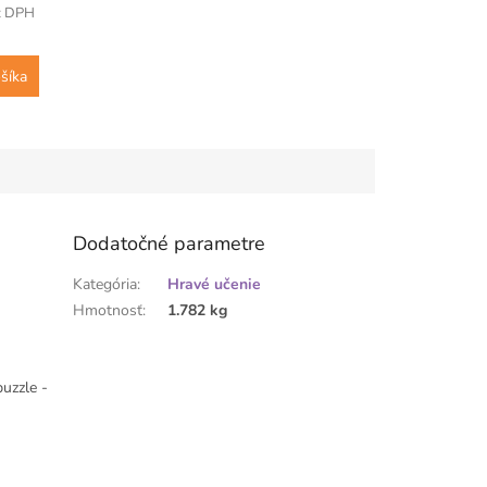
z DPH
šíka
Dodatočné parametre
Kategória
:
Hravé učenie
Hmotnosť
:
1.782 kg
uzzle -