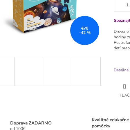
Spoznajt
€70
Drevené 
–42 %
hodiny zá
Pestrofa
detí preb
Detailné 
TLAČ
Kvalitné edukačné
Doprava ZADARMO
pomôcky
od 100€