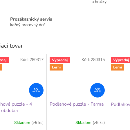
a hračky
Prozákaznický servis
každý pracovný deň
iaci tovar
Kód:
280317
Kód:
280315
edaj
Výpredaj
Výpredaj
Lerni
Lerni
€70
€70
–42 %
–42 %
hové puzzle - 4
Podlahové puzzle - Farma
Podlahov
 obdobia
Skladom
(>5 ks)
Skladom
(>5 ks)