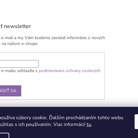
ť newsletter
j e-mail a my Vám budeme zasielať informácie o nových
 na našom e-shope.
 e-mailu súhlasíte s
podmienkami ochrany osobných
ÁSIŤ SA
ky
Doprava a platba
Reklamačný poriadok
Kontaky
Podmienky ochra
oužíva súbory cookie. Ďalším prechádzaním tohto webu
súhlas s ich používaním. Viac informácií
tu
.