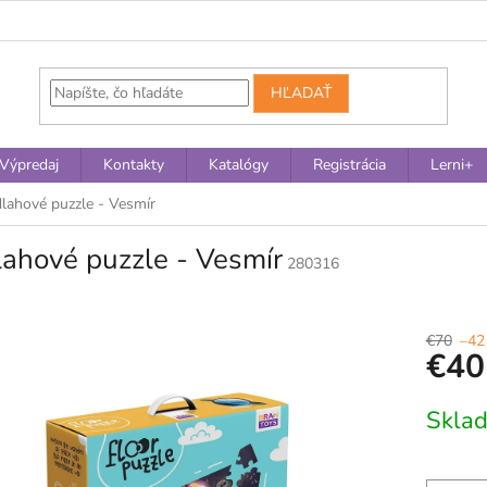
HĽADAŤ
Výpredaj
Kontakty
Katalógy
Registrácia
Lerni+
lahové puzzle - Vesmír
ahové puzzle - Vesmír
280316
€70
–42
€40
Jednotko
Skla
cena: