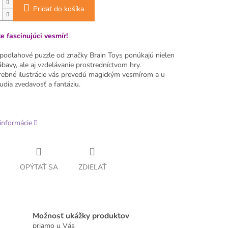
Pridať do košíka
e fascinujúci vesmír!
podlahové puzzle od značky Brain Toys ponúkajú nielen
bavy, ale aj vzdelávanie prostredníctvom hry.
rebné ilustrácie vás prevedú magickým vesmírom a u
udia zvedavosť a fantáziu.
informácie
OPÝTAŤ SA
ZDIEĽAŤ
Možnosť ukážky produktov
priamo u Vás