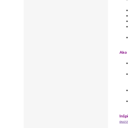
Ako 
Inšp
puzz