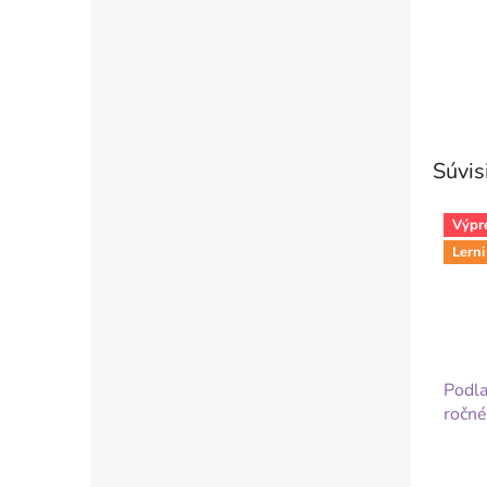
Súvis
Výpr
Lerni
Podla
ročné