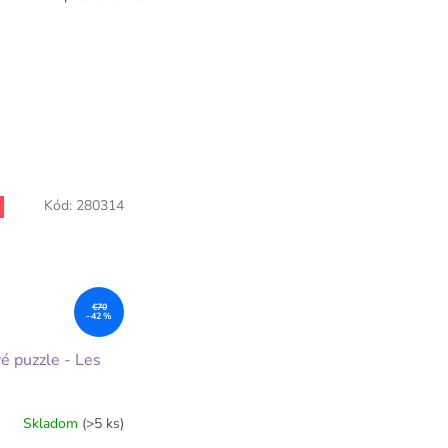
Kód:
280314
€70
–42 %
é puzzle - Les
Skladom
(>5 ks)