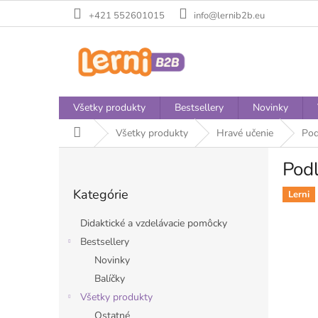
Prejsť
+421 552601015
info@lernib2b.eu
na
obsah
Všetky produkty
Bestsellery
Novinky
Domov
Všetky produkty
Hravé učenie
Pod
B
Podl
o
Preskočiť
č
Kategórie
kategórie
Lerni
n
ý
Didaktické a vzdelávacie pomôcky
p
Bestsellery
a
Novinky
n
e
Balíčky
l
Všetky produkty
Ostatné