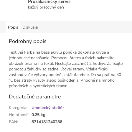
Prozákaznický servis
každý pracovný deň
Popis
Diskusia
Podrobný popis
Textilná Farba na báze akrylu ponúka dokonalé krytie a
jednoduché nanášanie. Pomocou štetca a farieb nakreslite
obrázok priamo na textil. Nechajte zaschnúť 2 hodiny. Zafixujte
pomocou žehličky zo zadnej lícovej strany. Vďaka fixácii
zostanú vaše výtvory odolné a stálofarebné. Dá sa prať na 30
°C bez straty kvality alebo poškodenia. Vhodné na mnoho
prírodných a syntetických tkanín.
Dodatočné parametre
Kategória
:
Umelecký ateliér
Hmotnosť
:
0.25 kg
EAN
:
8714181240286