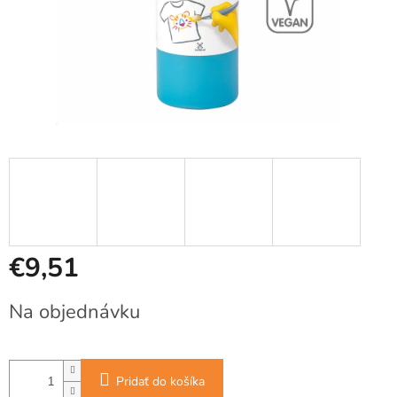
€9,51
Jednotková
Na objednávku
cena:
Pridať do košíka