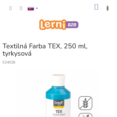
Prejsť
NÁKU
na
obsah
KOŠÍK
Textilná Farba TEX, 250 ml,
tyrkysová
E24028