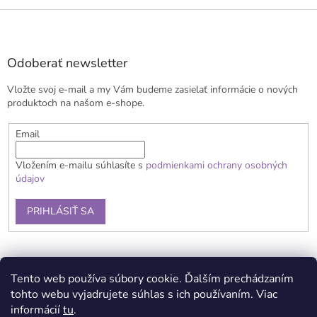
Z
á
p
ä
Odoberať newsletter
t
Vložte svoj e-mail a my Vám budeme zasielať informácie o nových
i
produktoch na našom e-shope.
e
Email
Vložením e-mailu súhlasíte s
podmienkami ochrany osobných
údajov
PRIHLÁSIŤ SA
Obchodné podmienky
Doprava a platba
Reklamačný poriadok
Tento web používa súbory cookie. Ďalším prechádzaním
Kontaky
Podmienky ochrany osobných údajov
tohto webu vyjadrujete súhlas s ich používaním. Viac
informácií
tu
.