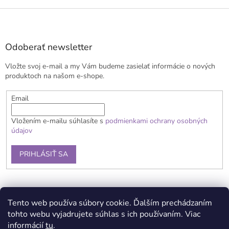
Z
á
p
ä
Odoberať newsletter
t
Vložte svoj e-mail a my Vám budeme zasielať informácie o nových
i
produktoch na našom e-shope.
e
Email
Vložením e-mailu súhlasíte s
podmienkami ochrany osobných
údajov
PRIHLÁSIŤ SA
Obchodné podmienky
Doprava a platba
Reklamačný poriadok
Tento web používa súbory cookie. Ďalším prechádzaním
Kontaky
Podmienky ochrany osobných údajov
tohto webu vyjadrujete súhlas s ich používaním. Viac
informácií
tu
.