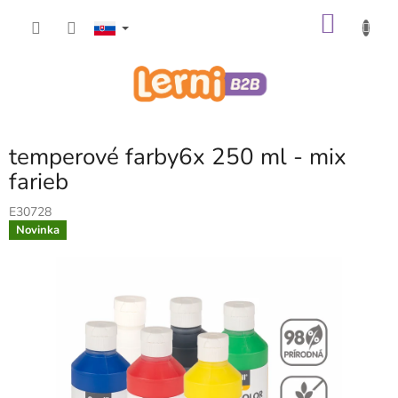
Prejsť
NÁKU
na
obsah
KOŠÍK
temperové farby6x 250 ml - mix
farieb
E30728
Novinka