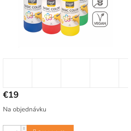
€19
Jednotková
Na objednávku
cena: